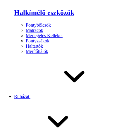
Halkímélő eszközök
Pontybölcsők
Matracok
Mérlegelés Kellékei
Pontyzsákok
Haltartók
Merítőhálók
Ruházat