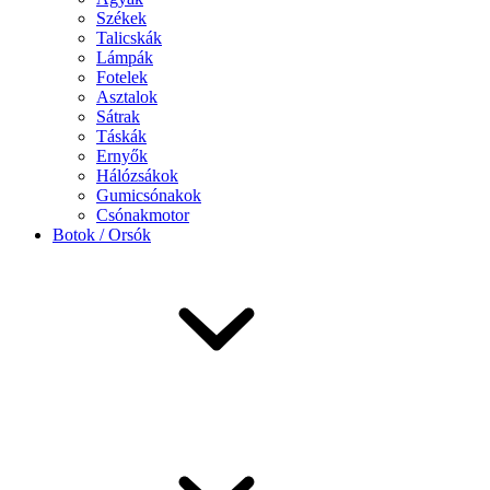
Székek
Talicskák
Lámpák
Fotelek
Asztalok
Sátrak
Táskák
Ernyők
Hálózsákok
Gumicsónakok
Csónakmotor
Botok / Orsók