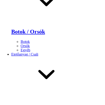
Botok / Orsók
Botok
Orsók
Egyéb
Etetőanyag / Csali