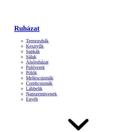
Ruházat
Termoruhák
Kesztyűk
Sapkák
Sálak
Alsóruházat
Pulóverek
Pólók
Mellescsizmák
Combcsizmák
Lábbelik
Napszemüvegek
Egyéb