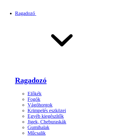
Ragadozó
Ragadozó
Előkék
Fogók
Vágóhorgok
Krimpelés eszközei
Egyéb kiegészítők
Jigek, Cheburaskák
Gumihalak
Műcsalik