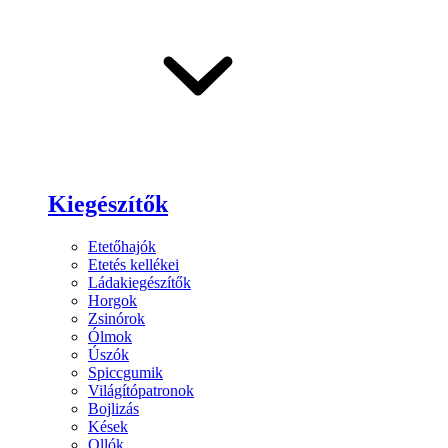
Kiegészítők
Etetőhajók
Etetés kellékei
Ládakiegészítők
Horgok
Zsinórok
Ólmok
Úszók
Spiccgumik
Világítópatronok
Bojlizás
Kések
Ollók