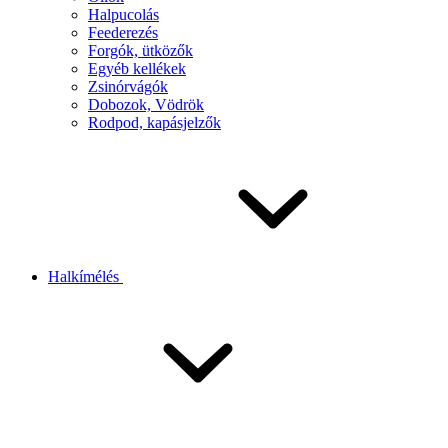
Halpucolás
Feederezés
Forgók, ütközők
Egyéb kellékek
Zsinórvágók
Dobozok, Vödrök
Rodpod, kapásjelzők
Halkímélés