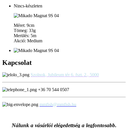
Nincs-készleten
Méret: 9cm
Tömeg: 33g
Merülés: 5m
Akció: Medium
Kapcsolat
Szolnok, Jubileum tér 6. fszt. 2., 5000
+36 70 544 0507
mmfish@mmfish.hu
Nálunk a vásárlói elégedettség a legfontosabb.