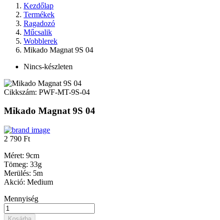
Kezdőlap
Termékek
Ragadozó
Műcsalik
Wobblerek
Mikado Magnat 9S 04
Nincs-készleten
Cikkszám:
PWF-MT-9S-04
Mikado Magnat 9S 04
2 790 Ft
Méret: 9cm
Tömeg: 33g
Merülés: 5m
Akció: Medium
Mennyiség
Kosárba