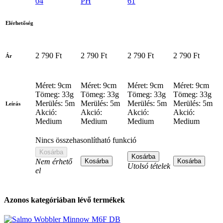
04
PH
61
Elérhetőség
2 790 Ft
2 790 Ft
2 790 Ft
2 790 Ft
Ár
Méret: 9cm
Méret: 9cm
Méret: 9cm
Méret: 9cm
Tömeg: 33g
Tömeg: 33g
Tömeg: 33g
Tömeg: 33g
Merülés: 5m
Merülés: 5m
Merülés: 5m
Merülés: 5m
Leírás
Akció:
Akció:
Akció:
Akció:
Medium
Medium
Medium
Medium
Nincs összehasonlítható funkció
Kosárba
Kosárba
Nem érhető
Kosárba
Kosárba
Utolsó tételek
el
Azonos kategóriában lévő termékek