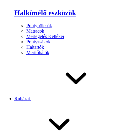
Halkímélő eszközök
Pontybölcsők
Matracok
Mérlegelés Kellékei
Pontyzsákok
Haltartók
Merítőhálók
Ruházat