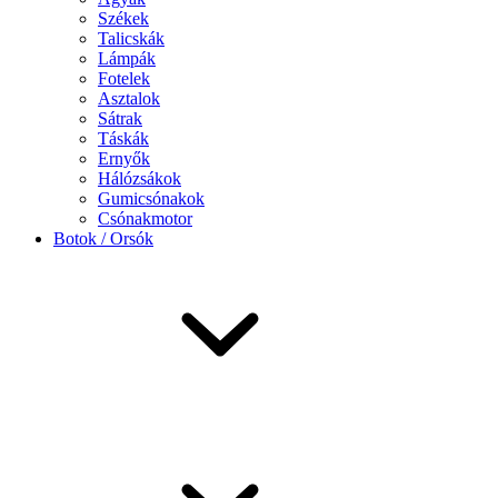
Székek
Talicskák
Lámpák
Fotelek
Asztalok
Sátrak
Táskák
Ernyők
Hálózsákok
Gumicsónakok
Csónakmotor
Botok / Orsók