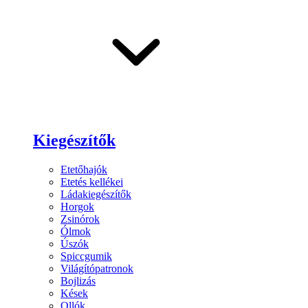
Kiegészítők
Etetőhajók
Etetés kellékei
Ládakiegészítők
Horgok
Zsinórok
Ólmok
Úszók
Spiccgumik
Világítópatronok
Bojlizás
Kések
Ollók