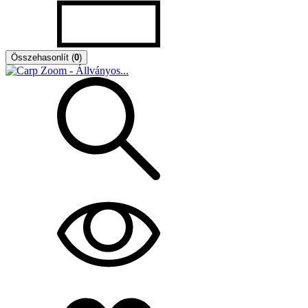
Összehasonlít
(
0
)