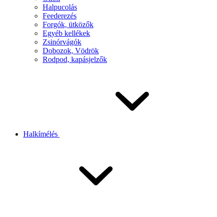
Halpucolás
Feederezés
Forgók, ütközők
Egyéb kellékek
Zsinórvágók
Dobozok, Vödrök
Rodpod, kapásjelzők
Halkímélés