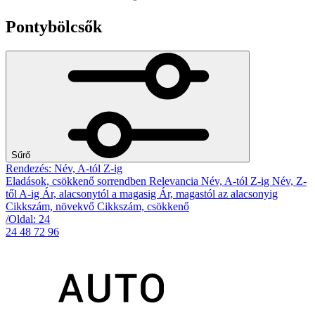
Pontybölcsők
Sűrő
Rendezés: Név, A-tól Z-ig
Eladások, csökkenő sorrendben
Relevancia
Név, A-tól Z-ig
Név, Z-
től A-ig
Ár, alacsonytól a magasig
Ár, magastól az alacsonyig
Cikkszám, növekvő
Cikkszám, csökkenő
/Oldal: 24
24
48
72
96