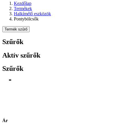
Kezdőlap
Termékek
Halkímélő eszközök
Pontybölcsők
Termék szűrő
Szűrők
Aktív szűrők
Szűrők
Ár