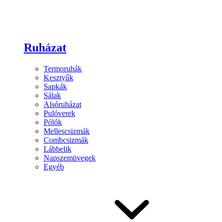
Ruházat
Termoruhák
Kesztyűk
Sapkák
Sálak
Alsóruházat
Pulóverek
Pólók
Mellescsizmák
Combcsizmák
Lábbelik
Napszemüvegek
Egyéb