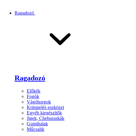
Ragadozó
Ragadozó
Előkék
Fogók
Vágóhorgok
Krimpelés eszközei
Egyéb kiegészítők
Jigek, Cheburaskák
Gumihalak
Műcsalik