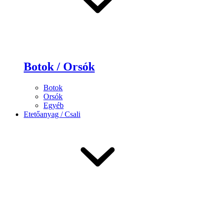
Botok / Orsók
Botok
Orsók
Egyéb
Etetőanyag / Csali