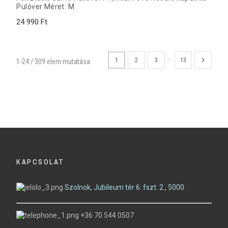
Pulóver Méret: M
24 990 Ft
…
1
2
3
13
1-24 / 309 elem mutatása
KAPCSOLAT
Szolnok, Jubileum tér 6. fszt. 2., 5000
+36 70 544 0507