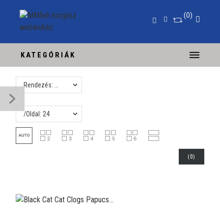
0
KATEGÓRIÁK
Rendezés: Név, A-tól Z-ig
/Oldal: 24
(
0
)