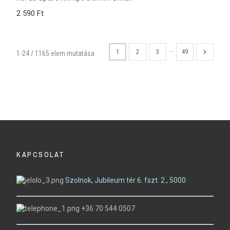
2 590 Ft
…
1
2
3
49
1-24 / 1165 elem mutatása
KAPCSOLAT
Szolnok, Jubileum tér 6. fszt. 2., 5000
+36 70 544 0507