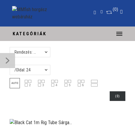
0
KATEGÓRIÁK
Rendezés: Név, A-tól Z-ig
/Oldal: 24
(
0
)