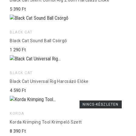
Black Cat Silent Combi Rig 2.00m Harcsázó Előke
5 390 Ft
BLACK CAT
Black Cat Sound Ball Csörgő
1 290 Ft
BLACK CAT
Black Cat Universal Rig Harcsázó Előke
4 590 Ft
NINCS-KÉSZLETEN
KORDA
Korda Krimping Tool Krimpelő Szett
8 390 Ft