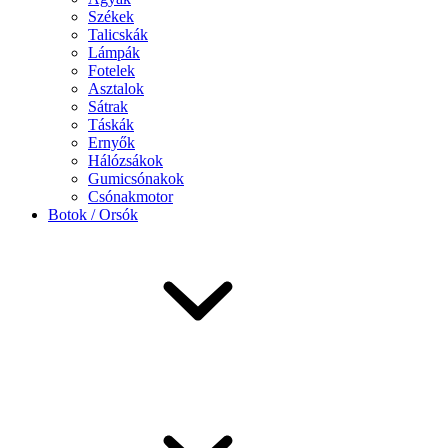
Székek
Talicskák
Lámpák
Fotelek
Asztalok
Sátrak
Táskák
Ernyők
Hálózsákok
Gumicsónakok
Csónakmotor
Botok / Orsók