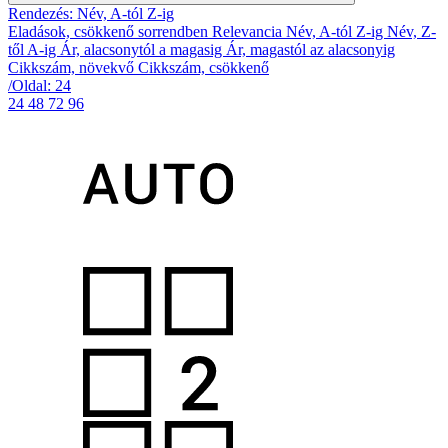
Rendezés: Név, A-tól Z-ig
Eladások, csökkenő sorrendben
Relevancia
Név, A-tól Z-ig
Név, Z-
től A-ig
Ár, alacsonytól a magasig
Ár, magastól az alacsonyig
Cikkszám, növekvő
Cikkszám, csökkenő
/Oldal: 24
24
48
72
96