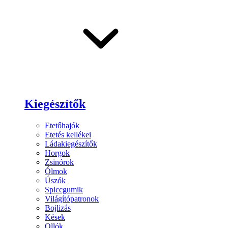
Kiegészítők
Etetőhajók
Etetés kellékei
Ládakiegészítők
Horgok
Zsinórok
Ólmok
Úszók
Spiccgumik
Világítópatronok
Bojlizás
Kések
Ollók