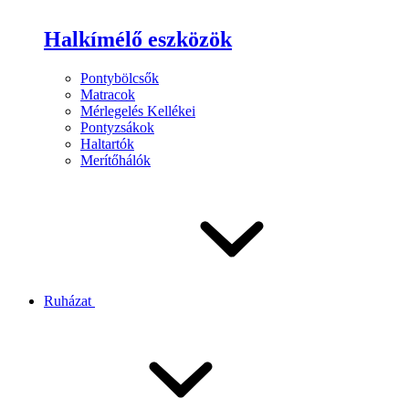
Halkímélő eszközök
Pontybölcsők
Matracok
Mérlegelés Kellékei
Pontyzsákok
Haltartók
Merítőhálók
Ruházat