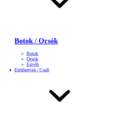
Botok / Orsók
Botok
Orsók
Egyéb
Etetőanyag / Csali