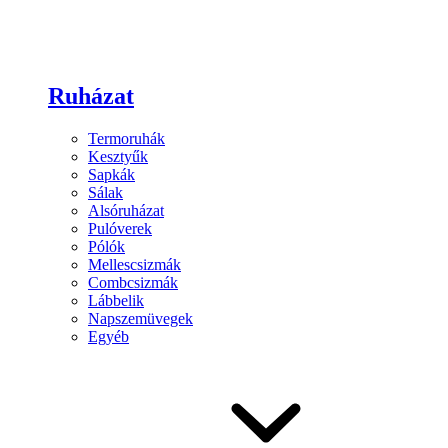
Ruházat
Termoruhák
Kesztyűk
Sapkák
Sálak
Alsóruházat
Pulóverek
Pólók
Mellescsizmák
Combcsizmák
Lábbelik
Napszemüvegek
Egyéb