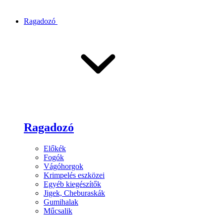
Ragadozó
Ragadozó
Előkék
Fogók
Vágóhorgok
Krimpelés eszközei
Egyéb kiegészítők
Jigek, Cheburaskák
Gumihalak
Műcsalik