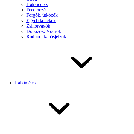
Halpucolás
Feederezés
Forgók, ütközők
Egyéb kellékek
Zsinórvágók
Dobozok, Vödrök
Rodpod, kapásjelzők
Halkímélés