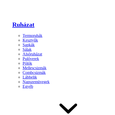
Ruházat
Termoruhák
Kesztyűk
Sapkák
Sálak
Alsóruházat
Pulóverek
Pólók
Mellescsizmák
Combcsizmák
Lábbelik
Napszemüvegek
Egyéb