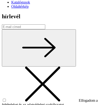
Katalógusok
Oldaltérkép
hírlevél
Elfogadom a
feltételeket és az adatvédelmi szabályzatot