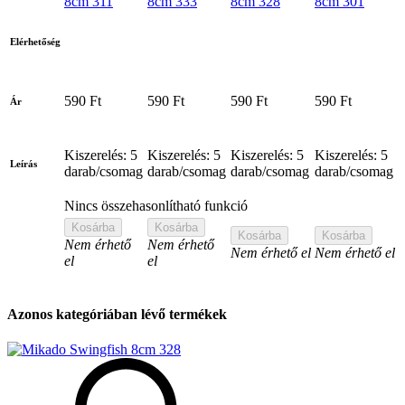
8cm 311
8cm 333
8cm 328
8cm 301
Elérhetőség
590 Ft
590 Ft
590 Ft
590 Ft
Ár
Kiszerelés: 5
Kiszerelés: 5
Kiszerelés: 5
Kiszerelés: 5
Leírás
darab/csomag
darab/csomag
darab/csomag
darab/csomag
Nincs összehasonlítható funkció
Kosárba
Kosárba
Kosárba
Kosárba
Nem érhető
Nem érhető
Nem érhető el
Nem érhető el
el
el
Azonos kategóriában lévő termékek