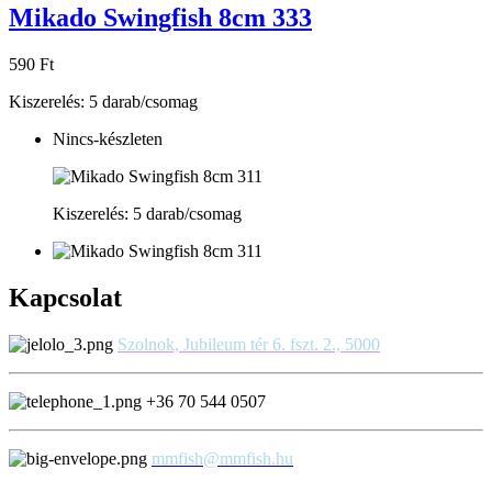
Mikado Swingfish 8cm 333
590 Ft
Kiszerelés: 5 darab/csomag
Nincs-készleten
Kiszerelés: 5 darab/csomag
Kapcsolat
Szolnok, Jubileum tér 6. fszt. 2., 5000
+36 70 544 0507
mmfish@mmfish.hu