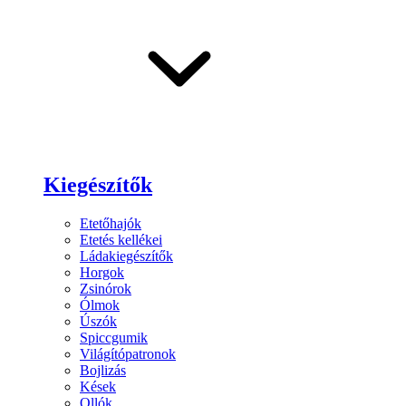
Kiegészítők
Etetőhajók
Etetés kellékei
Ládakiegészítők
Horgok
Zsinórok
Ólmok
Úszók
Spiccgumik
Világítópatronok
Bojlizás
Kések
Ollók