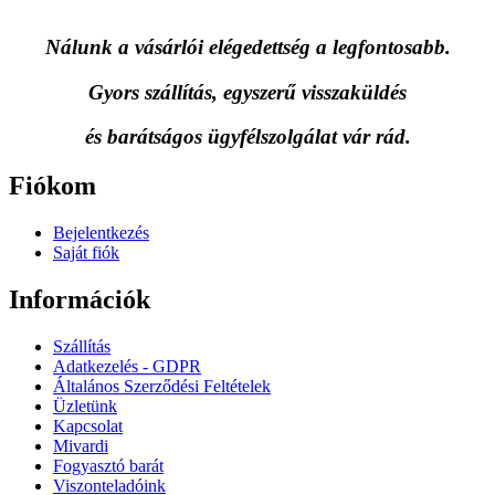
Nálunk a vásárlói elégedettség a legfontosabb.
Gyors szállítás, egyszerű visszaküldés
és
barátságos ügyfélszolgálat vár rád.
Fiókom
Bejelentkezés
Saját fiók
Információk
Szállítás
Adatkezelés - GDPR
Általános Szerződési Feltételek
Üzletünk
Kapcsolat
Mivardi
Fogyasztó barát
Viszonteladóink