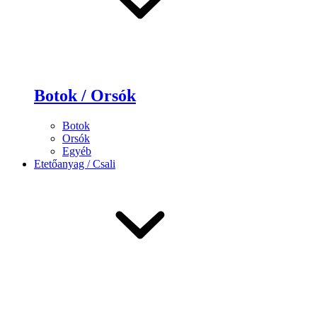
Botok / Orsók
Botok
Orsók
Egyéb
Etetőanyag / Csali