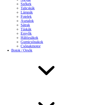
Székek
Talicskák
Lámpák
Fotelek
Asztalok
Sátrak
Táskák
Ernyők
Hálózsákok
Gumicsónakok
Csónakmotor
Botok / Orsók