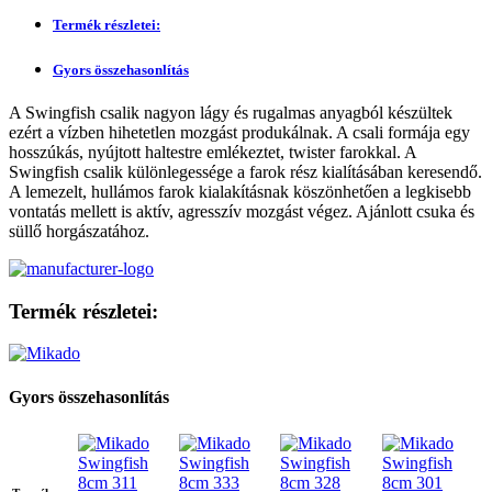
Termék részletei:
Gyors összehasonlítás
A Swingfish csalik nagyon lágy és rugalmas anyagból készültek
ezért a vízben hihetetlen mozgást produkálnak. A csali formája egy
hosszúkás, nyújtott haltestre emlékeztet, twister farokkal. A
Swingfish csalik különlegessége a farok rész kialításában keresendő.
A lemezelt, hullámos farok kialakításnak köszönhetően a legkisebb
vontatás mellett is aktív, agresszív mozgást végez. Ajánlott csuka és
süllő horgászatához.
Termék részletei:
Gyors összehasonlítás