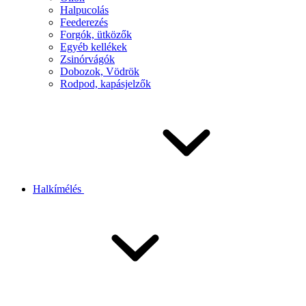
Halpucolás
Feederezés
Forgók, ütközők
Egyéb kellékek
Zsinórvágók
Dobozok, Vödrök
Rodpod, kapásjelzők
Halkímélés