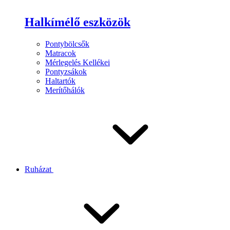
Halkímélő eszközök
Pontybölcsők
Matracok
Mérlegelés Kellékei
Pontyzsákok
Haltartók
Merítőhálók
Ruházat