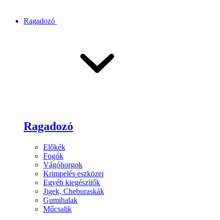
Ragadozó
Ragadozó
Előkék
Fogók
Vágóhorgok
Krimpelés eszközei
Egyéb kiegészítők
Jigek, Cheburaskák
Gumihalak
Műcsalik