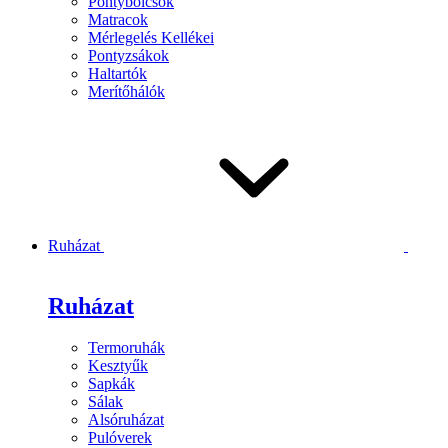
Pontybölcsők
Matracok
Mérlegelés Kellékei
Pontyzsákok
Haltartók
Merítőhálók
Ruházat
Ruházat
Termoruhák
Kesztyűk
Sapkák
Sálak
Alsóruházat
Pulóverek