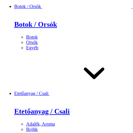
Botok / Orsók
Botok / Orsók
Botok
Orsók
Egyéb
Etetőanyag / Csali
Etetőanyag / Csali
Adalék, Aroma
Bojlik