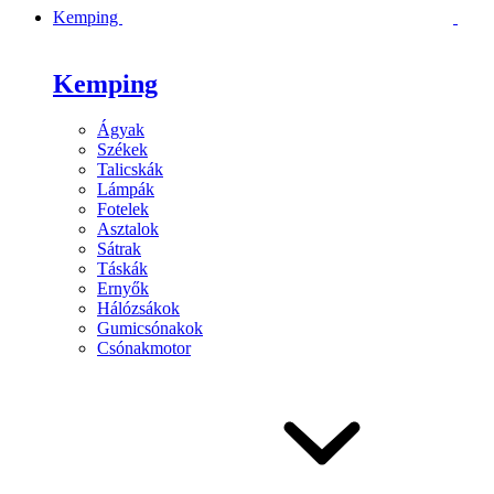
Kemping
Kemping
Ágyak
Székek
Talicskák
Lámpák
Fotelek
Asztalok
Sátrak
Táskák
Ernyők
Hálózsákok
Gumicsónakok
Csónakmotor