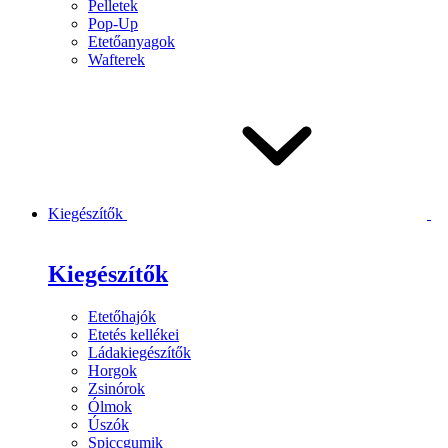
Pelletek
Pop-Up
Etetőanyagok
Wafterek
Kiegészítők
Kiegészítők
Etetőhajók
Etetés kellékei
Ládakiegészítők
Horgok
Zsinórok
Ólmok
Úszók
Spiccgumik