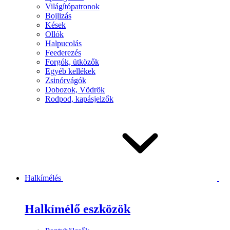
Világítópatronok
Bojlizás
Kések
Ollók
Halpucolás
Feederezés
Forgók, ütközők
Egyéb kellékek
Zsinórvágók
Dobozok, Vödrök
Rodpod, kapásjelzők
Halkímélés
Halkímélő eszközök