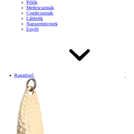
Pólók
Mellescsizmák
Combcsizmák
Lábbelik
Napszemüvegek
Egyéb
Ragadozó