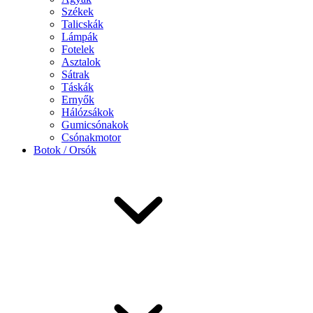
Székek
Talicskák
Lámpák
Fotelek
Asztalok
Sátrak
Táskák
Ernyők
Hálózsákok
Gumicsónakok
Csónakmotor
Botok / Orsók