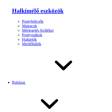
Halkímélő eszközök
Pontybölcsők
Matracok
Mérlegelés Kellékei
Pontyzsákok
Haltartók
Merítőhálók
Ruházat