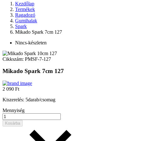
Kezdőlap
Termékek
Ragadozó
Gumihalak
Spark
Mikado Spark 7cm 127
Nincs-készleten
Cikkszám:
PMSF-7-127
Mikado Spark 7cm 127
2 090 Ft
Kiszerelés: 5darab/csomag
Mennyiség
Kosárba