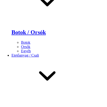
Botok / Orsók
Botok
Orsók
Egyéb
Etetőanyag / Csali