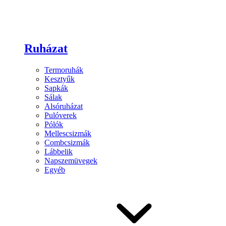
Ruházat
Termoruhák
Kesztyűk
Sapkák
Sálak
Alsóruházat
Pulóverek
Pólók
Mellescsizmák
Combcsizmák
Lábbelik
Napszemüvegek
Egyéb