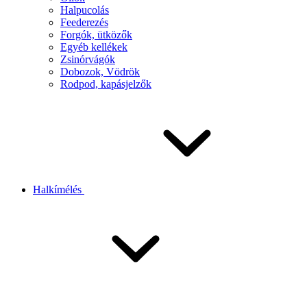
Halpucolás
Feederezés
Forgók, ütközők
Egyéb kellékek
Zsinórvágók
Dobozok, Vödrök
Rodpod, kapásjelzők
Halkímélés