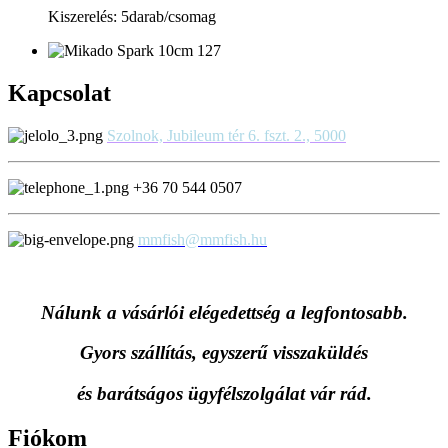
Kiszerelés: 5darab/csomag
Kapcsolat
Szolnok, Jubileum tér 6. fszt. 2., 5000
+36 70 544 0507
mmfish@mmfish.hu
Nálunk a vásárlói elégedettség a legfontosabb.
Gyors szállítás, egyszerű visszaküldés
és
barátságos ügyfélszolgálat vár rád.
Fiókom