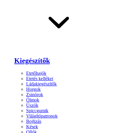
Kiegészítők
Etetőhajók
Etetés kellékei
Ládakiegészítők
Horgok
Zsinórok
Ólmok
Úszók
Spiccgumik
Világítópatronok
Bojlizás
Kések
Ollók