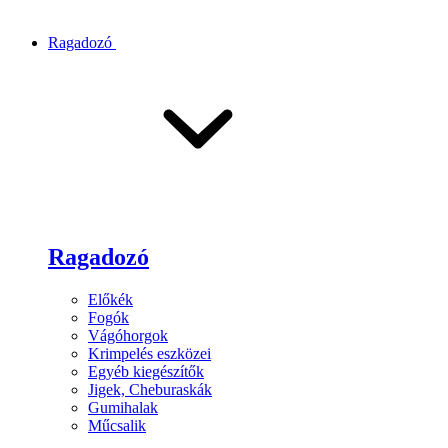
Ragadozó
Ragadozó
Előkék
Fogók
Vágóhorgok
Krimpelés eszközei
Egyéb kiegészítők
Jigek, Cheburaskák
Gumihalak
Műcsalik