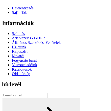
Bejelentkezés
Saját fiók
Információk
Szállítás
Adatkezelés - GDPR
Általános Szerződési Feltételek
Üzletünk
Kapcsolat
Mivardi
Fogyasztó barát
Viszonteladóink
Katalógusok
Oldaltérkép
hírlevél