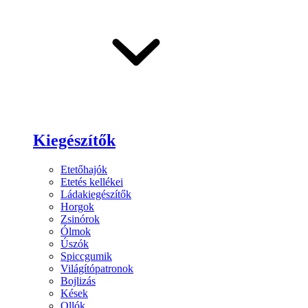
Kiegészítők
Etetőhajók
Etetés kellékei
Ládakiegészítők
Horgok
Zsinórok
Ólmok
Úszók
Spiccgumik
Világítópatronok
Bojlizás
Kések
Ollók