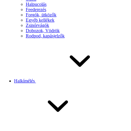
Halpucolás
Feederezés
Forgók, ütközők
Egyéb kellékek
Zsinórvágók
Dobozok, Vödrök
Rodpod, kapásjelzők
Halkímélés