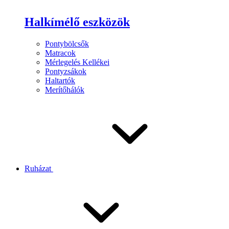
Halkímélő eszközök
Pontybölcsők
Matracok
Mérlegelés Kellékei
Pontyzsákok
Haltartók
Merítőhálók
Ruházat