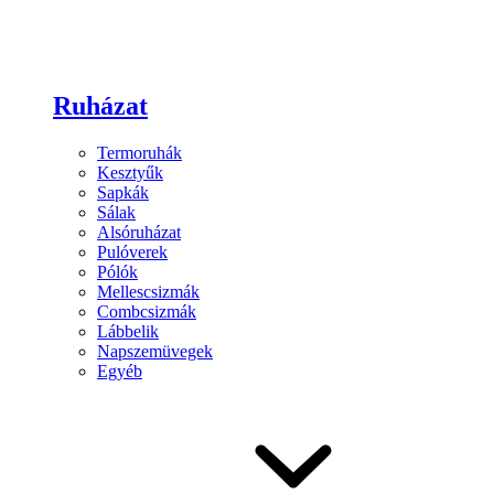
Ruházat
Termoruhák
Kesztyűk
Sapkák
Sálak
Alsóruházat
Pulóverek
Pólók
Mellescsizmák
Combcsizmák
Lábbelik
Napszemüvegek
Egyéb