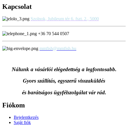
Kapcsolat
Szolnok, Jubileum tér 6. fszt. 2., 5000
+36 70 544 0507
mmfish@mmfish.hu
Nálunk a vásárlói elégedettség a legfontosabb.
Gyors szállítás, egyszerű visszaküldés
és
barátságos ügyfélszolgálat vár rád.
Fiókom
Bejelentkezés
Saját fiók