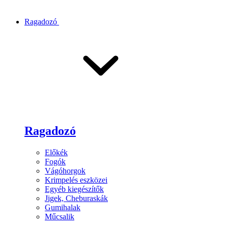
Ragadozó
Ragadozó
Előkék
Fogók
Vágóhorgok
Krimpelés eszközei
Egyéb kiegészítők
Jigek, Cheburaskák
Gumihalak
Műcsalik