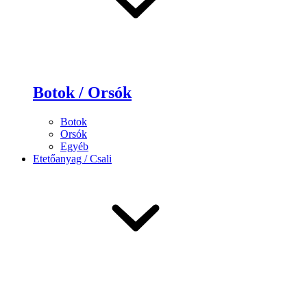
Botok / Orsók
Botok
Orsók
Egyéb
Etetőanyag / Csali