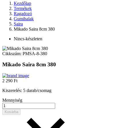
Kezdőlap
Termékek
Ragadozó
Gumihalak
Saira
Mikado Saira 8cm 380
Nincs-készleten
Cikkszám:
PMSA-8-380
Mikado Saira 8cm 380
2 290 Ft
Kiszerelés: 5 darab/csomag
Mennyiség
Kosárba