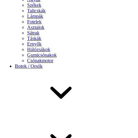
Székek
Talicskák
Lámpák
Fotelek
Asztalok
Sátrak
Táskák
Ernyők
Hálózsákok
Gumicsónakok
Csónakmotor
Botok / Orsók