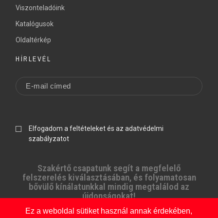
Viszonteladóink
Katalógusok
Oldaltérkép
HÍRLEVÉL
Elfogadom a feltételeket és az adatvédelmi
szabályzatot
Szakértő csapatunk segít a megfelelő
felszerelés kiválasztásában, és folyamatosan
bővülő kínálatunkkal mindig megtalálod az
újdonságokat!
Ez a weboldal sütiket használ annak érdekében,