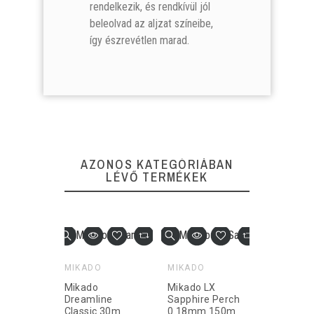
rendelkezik, és rendkívül jól
beleolvad az aljzat színeibe,
1 590 Ft
1 590 Ft
1 590 Ft
1 590 Ft
így észrevétlen marad.
Nincs összehas
Nincs összehas
KOSÁRBA
KOSÁRBA
AZONOS KATEGÓRIÁBAN
LÉVŐ TERMÉKEK
MIKADO
MIKADO
MIVARDI
Mikado
Mikado LX
Mivardi 
Dreamline
Sapphire Perch
Spin 0.
Classic 30m
0.18mm 150m
200m