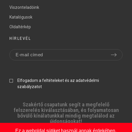
Viszonteladóink
Katalógusok
Oldaltérkép
HÍRLEVÉL
Elfogadom a feltételeket és az adatvédelmi
szabályzatot
Szakértő csapatunk segít a megfelelő
felszerelés kiválasztásában, és folyamatosan
bővülő kínálatunkkal mindig megtalálod az
újdonságokat!
Ez a weboldal sütiket használ annak érdekében,