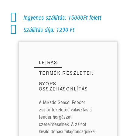
Ingyenes szállítás: 15000Ft felett
Szállítás díja: 1290 Ft
LEÍRÁS
TERMÉK RÉSZLETEI:
GYORS
ÖSSZEHASONLÍTÁS
A Mikado Sensei Feeder
zsinór tökéletes választás a
feeder horgászat
szerelmeseinek. A zsinór
Mikado Sensei Feeder
Mikado Sensei Feeder
Mikado Sensei Feeder
Mikado Sensei Feeder
kiváló dobási tulajdonságokkal
0.26mm 150m
0.26mm 150m
0.16mm 150m
0.16mm 150m