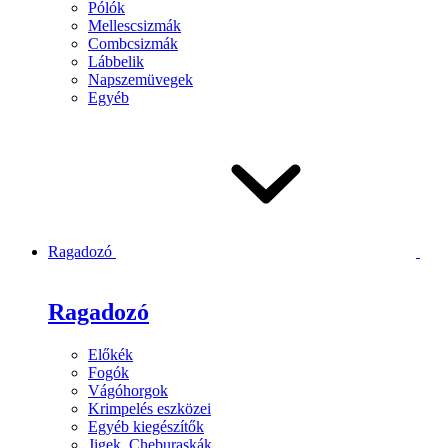
Pólók
Mellescsizmák
Combcsizmák
Lábbelik
Napszemüvegek
Egyéb
Ragadozó
Ragadozó
Előkék
Fogók
Vágóhorgok
Krimpelés eszközei
Egyéb kiegészítők
Jigek, Cheburaskák