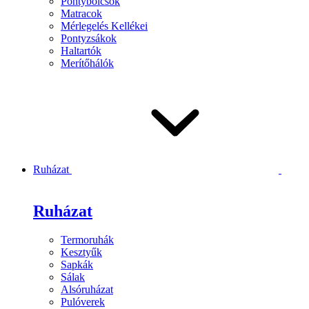
Pontybölcsők
Matracok
Mérlegelés Kellékei
Pontyzsákok
Haltartók
Merítőhálók
Ruházat
Ruházat
Termoruhák
Kesztyűk
Sapkák
Sálak
Alsóruházat
Pulóverek