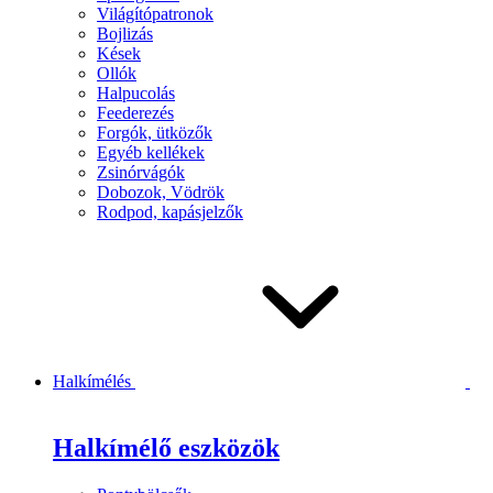
Világítópatronok
Bojlizás
Kések
Ollók
Halpucolás
Feederezés
Forgók, ütközők
Egyéb kellékek
Zsinórvágók
Dobozok, Vödrök
Rodpod, kapásjelzők
Halkímélés
Halkímélő eszközök