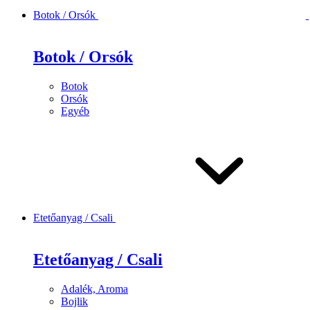
Botok / Orsók
Botok / Orsók
Botok
Orsók
Egyéb
Etetőanyag / Csali
Etetőanyag / Csali
Adalék, Aroma
Bojlik