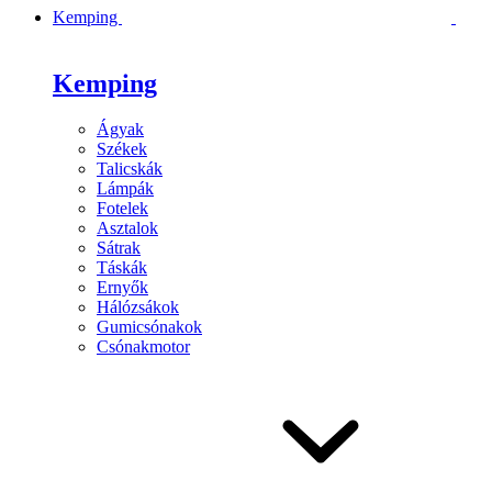
Kemping
Kemping
Ágyak
Székek
Talicskák
Lámpák
Fotelek
Asztalok
Sátrak
Táskák
Ernyők
Hálózsákok
Gumicsónakok
Csónakmotor