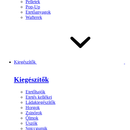
Pelletek
Pop-Up
Etetőanyagok
Wafterek
Kiegészítők
Kiegészítők
Etetőhajók
Etetés kellékei
Ládakiegészítők
Horgok
Zsinórok
Ólmok
Úszók
Spiccgumik