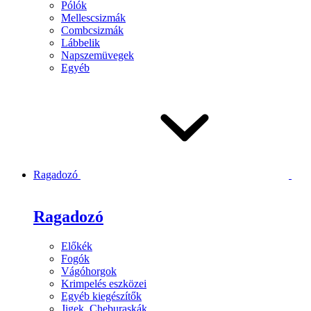
Pólók
Mellescsizmák
Combcsizmák
Lábbelik
Napszemüvegek
Egyéb
Ragadozó
Ragadozó
Előkék
Fogók
Vágóhorgok
Krimpelés eszközei
Egyéb kiegészítők
Jigek, Cheburaskák