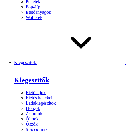
Pelletek
Pop-Up
Etetőanyagok
Wafterek
Kiegészítők
Kiegészítők
Etetőhajók
Etetés kellékei
Ládakiegészítők
Horgok
Zsinórok
Ólmok
Úszók
Spiccgumik