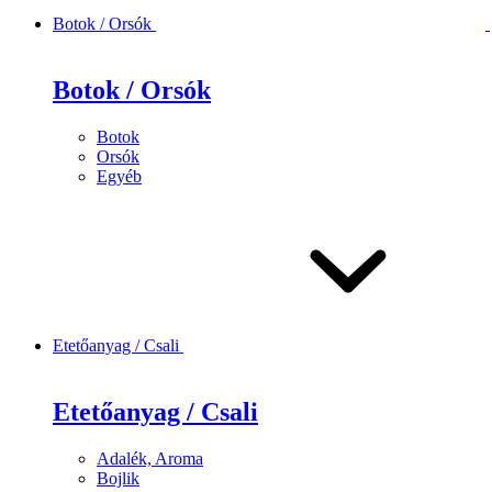
Botok / Orsók
Botok / Orsók
Botok
Orsók
Egyéb
Etetőanyag / Csali
Etetőanyag / Csali
Adalék, Aroma
Bojlik