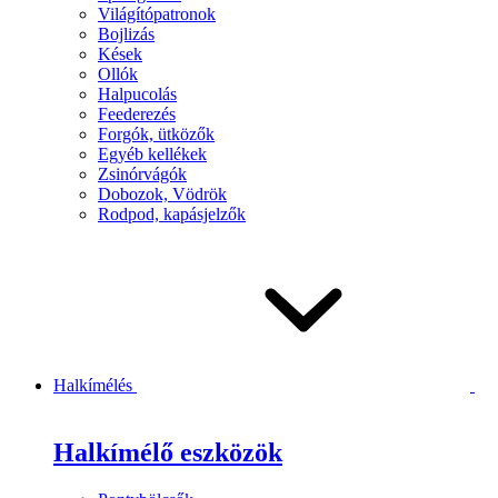
Világítópatronok
Bojlizás
Kések
Ollók
Halpucolás
Feederezés
Forgók, ütközők
Egyéb kellékek
Zsinórvágók
Dobozok, Vödrök
Rodpod, kapásjelzők
Halkímélés
Halkímélő eszközök