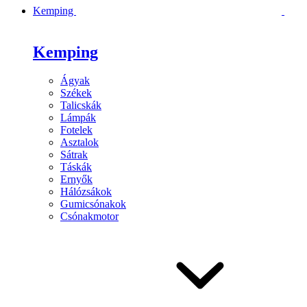
Kemping
Kemping
Ágyak
Székek
Talicskák
Lámpák
Fotelek
Asztalok
Sátrak
Táskák
Ernyők
Hálózsákok
Gumicsónakok
Csónakmotor