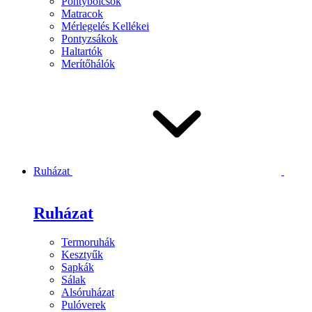
Pontybölcsők
Matracok
Mérlegelés Kellékei
Pontyzsákok
Haltartók
Merítőhálók
Ruházat
Ruházat
Termoruhák
Kesztyűk
Sapkák
Sálak
Alsóruházat
Pulóverek