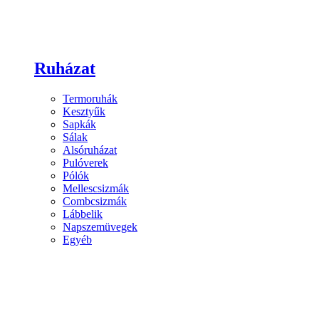
Ruházat
Termoruhák
Kesztyűk
Sapkák
Sálak
Alsóruházat
Pulóverek
Pólók
Mellescsizmák
Combcsizmák
Lábbelik
Napszemüvegek
Egyéb