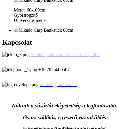
Méret: 60-100cm
Gyorsrögzítő
Univerzális menet
Kapcsolat
Szolnok, Jubileum tér 6. fszt. 2., 5000
+36 70 544 0507
mmfish@mmfish.hu
Nálunk a vásárlói elégedettség a legfontosabb.
Gyors szállítás, egyszerű visszaküldés
és
barátságos ügyfélszolgálat vár rád.