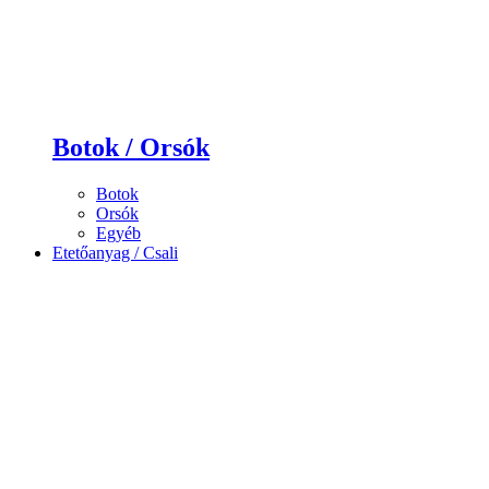
Botok / Orsók
Botok
Orsók
Egyéb
Etetőanyag / Csali