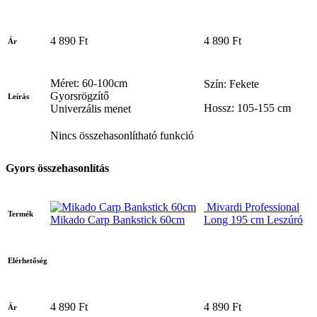
4 890 Ft
4 890 Ft
Ár
Méret: 60-100cm
Szín: Fekete
Gyorsrögzítő
Leírás
Hossz: 105-155 cm
Univerzális menet
Nincs összehasonlítható funkció
Gyors összehasonlítás
Mivardi Professional
Termék
Mikado Carp Bankstick 60cm
Long 195 cm Leszúró
Elérhetőség
4 890 Ft
4 890 Ft
Ár