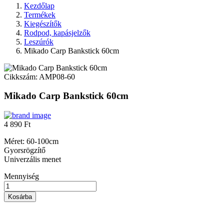
Kezdőlap
Termékek
Kiegészítők
Rodpod, kapásjelzők
Leszúrók
Mikado Carp Bankstick 60cm
Cikkszám:
AMP08-60
Mikado Carp Bankstick 60cm
4 890 Ft
Méret: 60-100cm
Gyorsrögzítő
Univerzális menet
Mennyiség
Kosárba