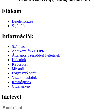
Fiókom
Bejelentkezés
Saját fiók
Információk
Szállítás
Adatkezelés - GDPR
Általános Szerződési Feltételek
Üzletünk
Kapcsolat
Mivardi
Fogyasztó barát
Viszonteladóink
Katalógusok
Oldaltérkép
hírlevél