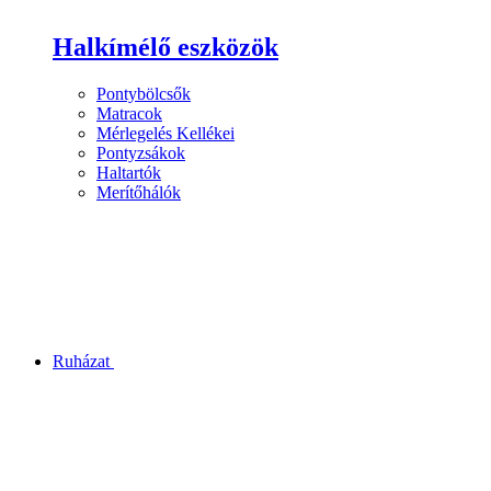
Halkímélő eszközök
Pontybölcsők
Matracok
Mérlegelés Kellékei
Pontyzsákok
Haltartók
Merítőhálók
Ruházat