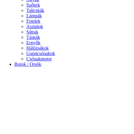
Székek
Talicskák
Lámpák
Fotelek
Asztalok
Sátrak
Táskák
Ernyők
Hálózsákok
Gumicsónakok
Csónakmotor
Botok / Orsók