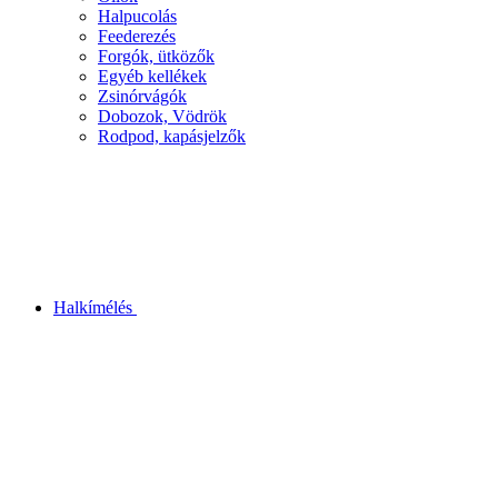
Halpucolás
Feederezés
Forgók, ütközők
Egyéb kellékek
Zsinórvágók
Dobozok, Vödrök
Rodpod, kapásjelzők
Halkímélés