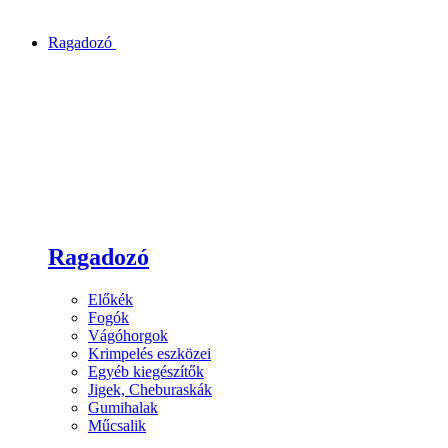
Ragadozó
Ragadozó
Előkék
Fogók
Vágóhorgok
Krimpelés eszközei
Egyéb kiegészítők
Jigek, Cheburaskák
Gumihalak
Műcsalik