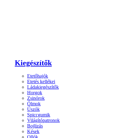
Kiegészítők
Etetőhajók
Etetés kellékei
Ládakiegészítők
Horgok
Zsinórok
Ólmok
Úszók
Spiccgumik
Világítópatronok
Bojlizás
Kések
Ollók