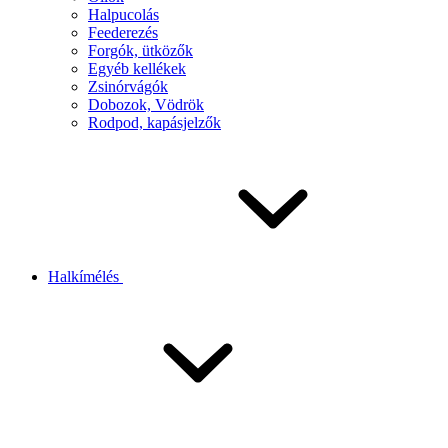
Halpucolás
Feederezés
Forgók, ütközők
Egyéb kellékek
Zsinórvágók
Dobozok, Vödrök
Rodpod, kapásjelzők
Halkímélés