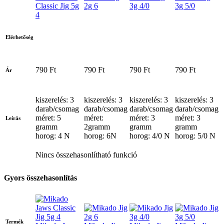
Classic Jig 5g
2g 6
3g 4/0
3g 5/0
4
Elérhetőség
790 Ft
790 Ft
790 Ft
790 Ft
Ár
kiszerelés: 3
kiszerelés: 3
kiszerelés: 3
kiszerelés: 3
darab/csomag
darab/csomag
darab/csomag
darab/csomag
méret: 5
méret:
méret: 3
méret: 3
Leírás
gramm
2gramm
gramm
gramm
horog: 4 N
horog: 6N
horog: 4/0 N
horog: 5/0 N
Nincs összehasonlítható funkció
Gyors összehasonlítás
Termék