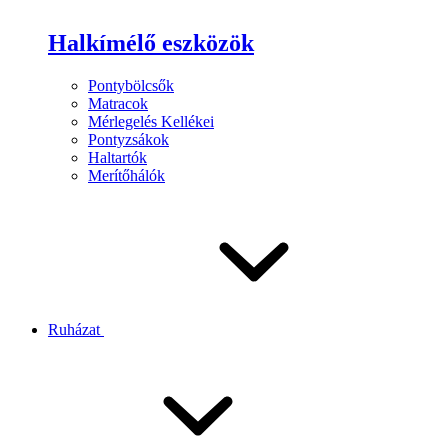
Halkímélő eszközök
Pontybölcsők
Matracok
Mérlegelés Kellékei
Pontyzsákok
Haltartók
Merítőhálók
Ruházat