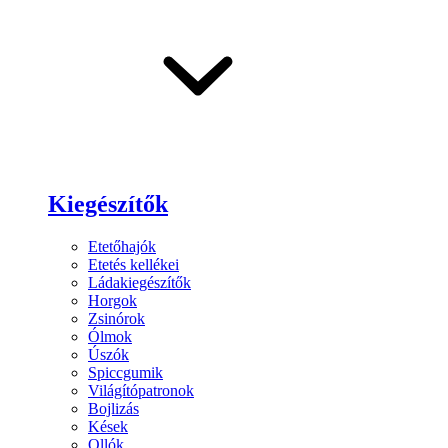
Kiegészítők
Etetőhajók
Etetés kellékei
Ládakiegészítők
Horgok
Zsinórok
Ólmok
Úszók
Spiccgumik
Világítópatronok
Bojlizás
Kések
Ollók