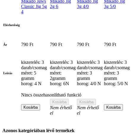
Mikado Jaws
Mikado Jig
Mikado Jig
Mikado Jig
Classic Jig 5g
2g 6
3g 4/0
3g 5/0
4
Elérhetőség
790 Ft
790 Ft
790 Ft
790 Ft
Ár
kiszerelés: 3
kiszerelés: 3
kiszerelés: 3
kiszerelés: 3
darab/csomag
darab/csomag
darab/csomag
darab/csomag
méret: 5
méret:
méret: 3
méret: 3
Leírás
gramm
2gramm
gramm
gramm
horog: 4 N
horog: 6N
horog: 4/0 N
horog: 5/0 N
Nincs összehasonlítható funkció
Kosárba
Kosárba
Kosárba
Nem érhető
Nem érhető
Kosárba
el
el
Azonos kategóriában lévő termékek