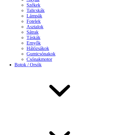
Székek
Talicskák
Lámpák
Fotelek
Asztalok
Sátrak
Táskák
Ernyők
Hálózsákok
Gumicsónakok
Csónakmotor
Botok / Orsók