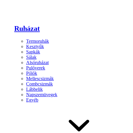
Ruházat
Termoruhák
Kesztyűk
Sapkák
Sálak
Alsóruházat
Pulóverek
Pólók
Mellescsizmák
Combcsizmák
Lábbelik
Napszemüvegek
Egyéb