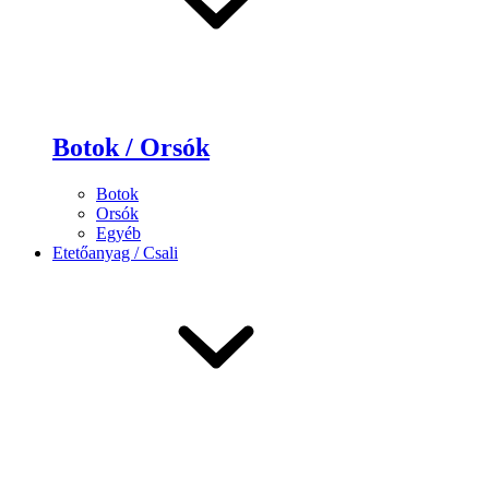
Botok / Orsók
Botok
Orsók
Egyéb
Etetőanyag / Csali