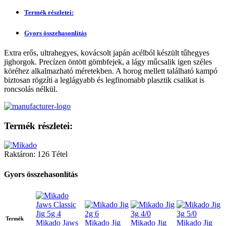
Termék részletei:
Gyors összehasonlítás
Extra erős, ultrahegyes, kovácsolt japán acélból készült tűhegyes
jighorgok. Precízen öntött gömbfejek, a lágy műcsalik igen széles
köréhez alkalmazható méretekben. A horog mellett található kampó
biztosan rögzíti a leglágyabb és legfinomabb plasztik csalikat is
roncsolás nélkül.
Termék részletei:
Raktáron:
126 Tétel
Gyors összehasonlítás
Termék
Mikado Jaws
Mikado Jig
Mikado Jig
Mikado Jig