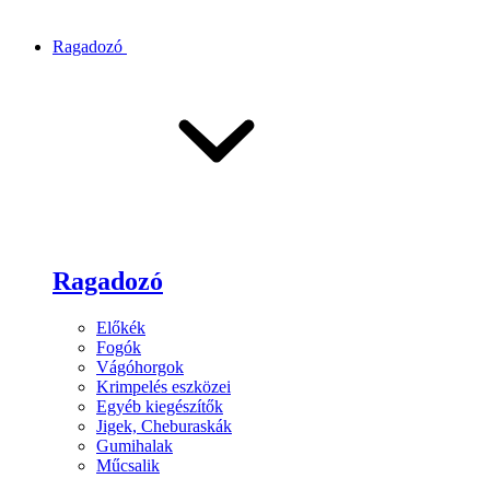
Ragadozó
Ragadozó
Előkék
Fogók
Vágóhorgok
Krimpelés eszközei
Egyéb kiegészítők
Jigek, Cheburaskák
Gumihalak
Műcsalik