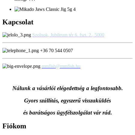
Kapcsolat
Szolnok, Jubileum tér 6. fszt. 2., 5000
+36 70 544 0507
mmfish@mmfish.hu
Nálunk a vásárlói elégedettség a legfontosabb.
Gyors szállítás, egyszerű visszaküldés
és
barátságos ügyfélszolgálat vár rád.
Fiókom