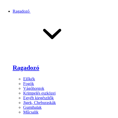
Ragadozó
Ragadozó
Előkék
Fogók
Vágóhorgok
Krimpelés eszközei
Egyéb kiegészítők
Jigek, Cheburaskák
Gumihalak
Műcsalik