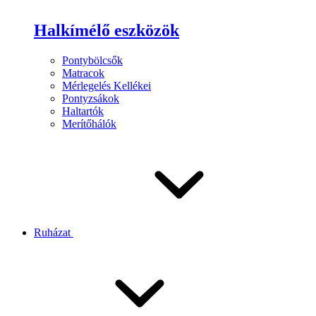
Halkímélő eszközök
Pontybölcsők
Matracok
Mérlegelés Kellékei
Pontyzsákok
Haltartók
Merítőhálók
Ruházat