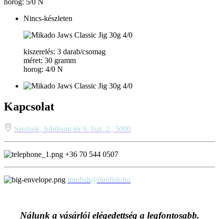
horog: 5/0 N
Nincs-készleten
kiszerelés: 3 darab/csomag
méret: 30 gramm
horog: 4/0 N
Kapcsolat
Szolnok, Jubileum tér 6. fszt. 2., 5000
+36 70 544 0507
mmfish@mmfish.hu
Nálunk a vásárlói elégedettség a legfontosabb.