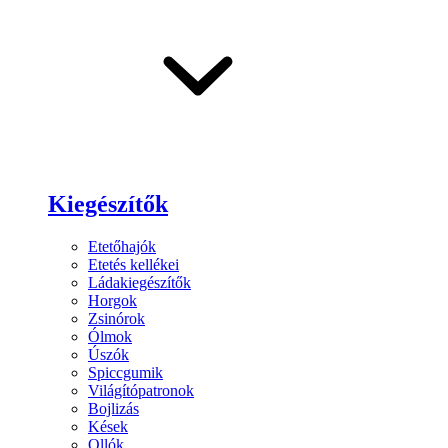
Kiegészítők
Etetőhajók
Etetés kellékei
Ládakiegészítők
Horgok
Zsinórok
Ólmok
Úszók
Spiccgumik
Világítópatronok
Bojlizás
Kések
Ollók