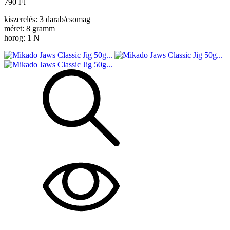
790 Ft
kiszerelés: 3 darab/csomag
méret: 8 gramm
horog: 1 N