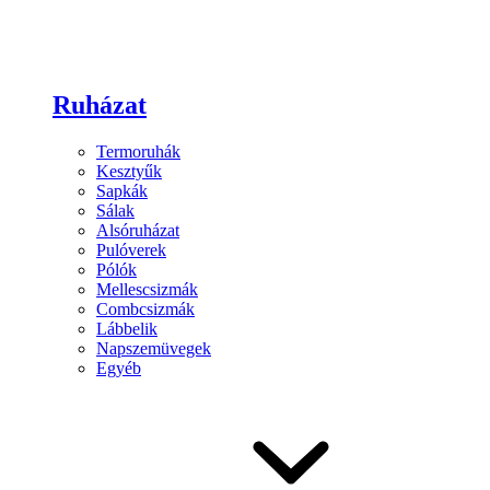
Ruházat
Termoruhák
Kesztyűk
Sapkák
Sálak
Alsóruházat
Pulóverek
Pólók
Mellescsizmák
Combcsizmák
Lábbelik
Napszemüvegek
Egyéb