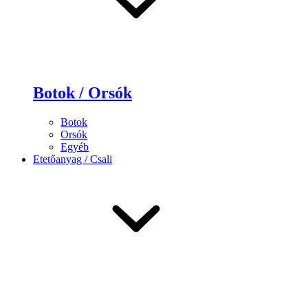
Botok / Orsók
Botok
Orsók
Egyéb
Etetőanyag / Csali