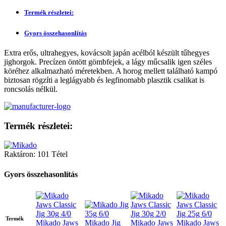
Termék részletei:
Gyors összehasonlítás
Extra erős, ultrahegyes, kovácsolt japán acélból készült tűhegyes
jighorgok. Precízen öntött gömbfejek, a lágy műcsalik igen széles
köréhez alkalmazható méretekben. A horog mellett található kampó
biztosan rögzíti a leglágyabb és legfinomabb plasztik csalikat is
roncsolás nélkül.
Termék részletei:
Raktáron:
101 Tétel
Gyors összehasonlítás
Termék
Mikado Jaws
Mikado Jig
Mikado Jaws
Mikado Jaws