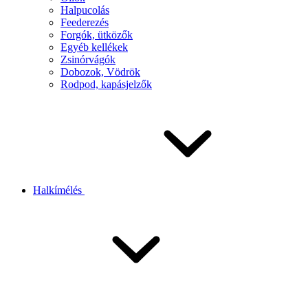
Halpucolás
Feederezés
Forgók, ütközők
Egyéb kellékek
Zsinórvágók
Dobozok, Vödrök
Rodpod, kapásjelzők
Halkímélés