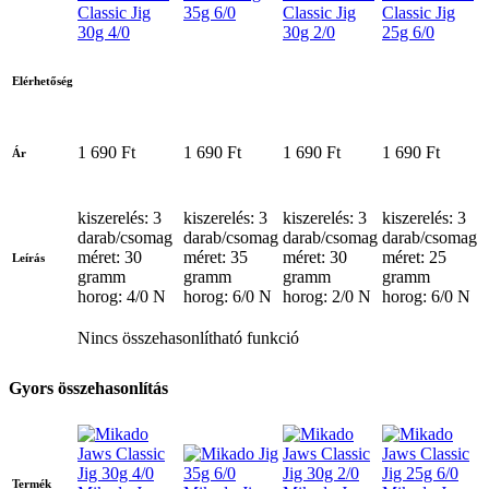
Classic Jig
35g 6/0
Classic Jig
Classic Jig
30g 4/0
30g 2/0
25g 6/0
Elérhetőség
1 690 Ft
1 690 Ft
1 690 Ft
1 690 Ft
Ár
kiszerelés: 3
kiszerelés: 3
kiszerelés: 3
kiszerelés: 3
darab/csomag
darab/csomag
darab/csomag
darab/csomag
méret: 30
méret: 35
méret: 30
méret: 25
Leírás
gramm
gramm
gramm
gramm
horog: 4/0 N
horog: 6/0 N
horog: 2/0 N
horog: 6/0 N
Nincs összehasonlítható funkció
Gyors összehasonlítás
Termék