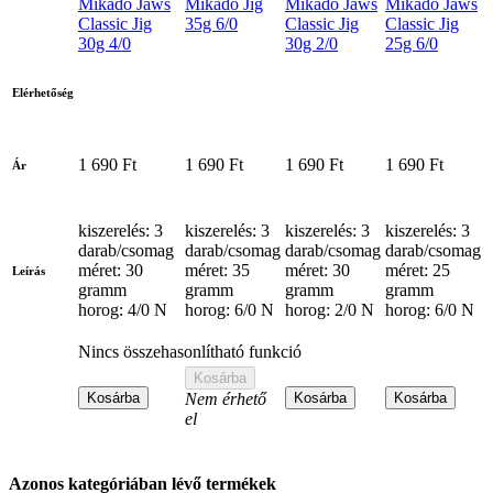
Mikado Jaws
Mikado Jig
Mikado Jaws
Mikado Jaws
Classic Jig
35g 6/0
Classic Jig
Classic Jig
30g 4/0
30g 2/0
25g 6/0
Elérhetőség
1 690 Ft
1 690 Ft
1 690 Ft
1 690 Ft
Ár
kiszerelés: 3
kiszerelés: 3
kiszerelés: 3
kiszerelés: 3
darab/csomag
darab/csomag
darab/csomag
darab/csomag
méret: 30
méret: 35
méret: 30
méret: 25
Leírás
gramm
gramm
gramm
gramm
horog: 4/0 N
horog: 6/0 N
horog: 2/0 N
horog: 6/0 N
Nincs összehasonlítható funkció
Kosárba
Kosárba
Nem érhető
Kosárba
Kosárba
el
Azonos kategóriában lévő termékek