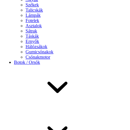
Székek
Talicskák
Lámpák
Fotelek
Asztalok
Sátrak
Táskák
Ernyők
Hálózsákok
Gumicsónakok
Csónakmotor
Botok / Orsók