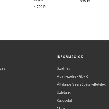
4 690 Ft
Nincs összehasonlítható f
Nincs összehasonlítható f
4 790 Ft
KOSÁRBA
INFORMÁCIÓK
ezés
Szállítás
Adatkezelés - GDPR
Általános Szerződési Feltételek
Üzletünk
Kapcsolat
Mivardi