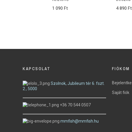
1 090 Ft
4 890 Ft
KAPCSOLAT
FIÓKOM
Bejelentk
Szolnok, Jubileum tér 6. fszt.
2., 5000
Saját fiók
+36 70 544 0507
mmfish@mmfish.hu