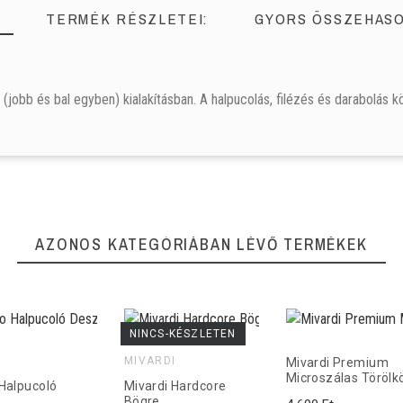
TERMÉK RÉSZLETEI:
GYORS ÖSSZEHASO
jobb és bal egyben) kialakításban. A halpucolás, filézés és darabolás k
Mikado Filéző Kesztyű
Mikado Filéző Kesztyű
AZONOS KATEGÓRIÁBAN LÉVŐ TERMÉKEK
2 990 Ft
2 990 Ft
NINCS-KÉSZLETEN
mérete: 23,5cm
mérete: 23,5cm
MIVARDI
Mivardi Premium
Microszálas Törölk
Halpucoló
Mivardi Hardcore
Bögre