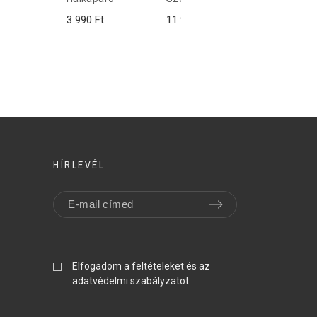
unkció
unkció
3 990 Ft
11 990 Ft
2 490 Ft
KOSÁRBA
HÍRLEVÉL
Elfogadom a feltételeket és az
adatvédelmi szabályzatot