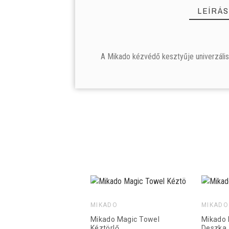
LEÍRÁS
A Mikado kézvédő kesztyűje univerzális (
TERMÉK
TERMÉK
Raktáron:
4 Tétel
ELÉRHETŐSÉG
ELÉRHETŐSÉG
ÁR
ÁR
LEÍRÁS
LEÍRÁS
MIKADO
MIKADO
Mikado Magic Towel
Mikado 
Kéztörlő
Deszka