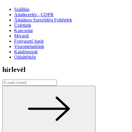
Szállítás
Adatkezelés - GDPR
Általános Szerződési Feltételek
Üzletünk
Kapcsolat
Mivardi
Fogyasztó barát
Viszonteladóink
Katalógusok
Oldaltérkép
hírlevél