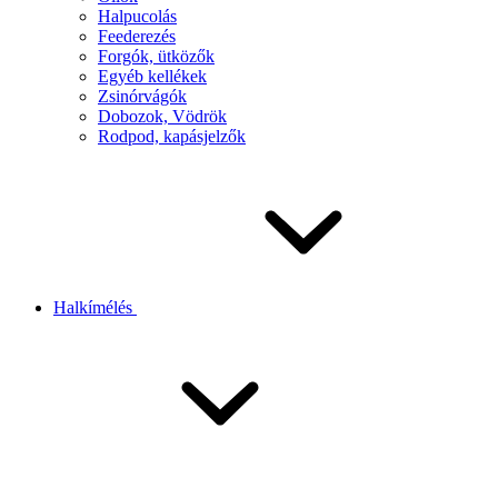
Halpucolás
Feederezés
Forgók, ütközők
Egyéb kellékek
Zsinórvágók
Dobozok, Vödrök
Rodpod, kapásjelzők
Halkímélés