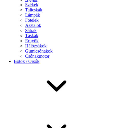
Székek
Talicskák
Lámpák
Fotelek
Asztalok
Sátrak
Táskák
Ernyők
Hálózsákok
Gumicsónakok
Csónakmotor
Botok / Orsók