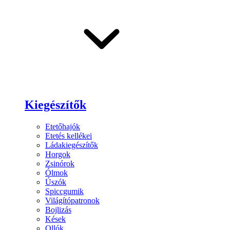
Kiegészítők
Etetőhajók
Etetés kellékei
Ládakiegészítők
Horgok
Zsinórok
Ólmok
Úszók
Spiccgumik
Világítópatronok
Bojlizás
Kések
Ollók