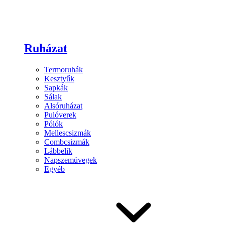
Ruházat
Termoruhák
Kesztyűk
Sapkák
Sálak
Alsóruházat
Pulóverek
Pólók
Mellescsizmák
Combcsizmák
Lábbelik
Napszemüvegek
Egyéb