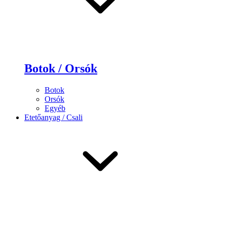
Botok / Orsók
Botok
Orsók
Egyéb
Etetőanyag / Csali