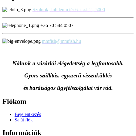
Szolnok, Jubileum tér 6. fszt. 2., 5000
+36 70 544 0507
mmfish@mmfish.hu
Nálunk a vásárlói elégedettség a legfontosabb.
Gyors szállítás, egyszerű visszaküldés
és
barátságos ügyfélszolgálat vár rád.
Fiókom
Bejelentkezés
Saját fiók
Információk