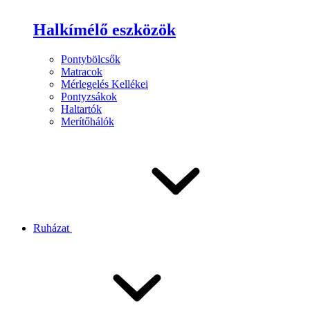
Halkímélő eszközök
Pontybölcsők
Matracok
Mérlegelés Kellékei
Pontyzsákok
Haltartók
Merítőhálók
Ruházat