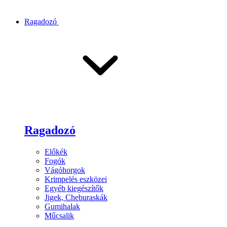
Ragadozó
Ragadozó
Előkék
Fogók
Vágóhorgok
Krimpelés eszközei
Egyéb kiegészítők
Jigek, Cheburaskák
Gumihalak
Műcsalik