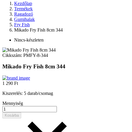
Kezdőlap
Termékek
Ragadozó
Gumihalak
Fry Fish
Mikado Fry Fish 8cm 344
Nincs-készleten
Cikkszám:
PMFY-8-344
Mikado Fry Fish 8cm 344
1 290 Ft
Kiszerelés: 5 darab/csomag
Mennyiség
Kosárba