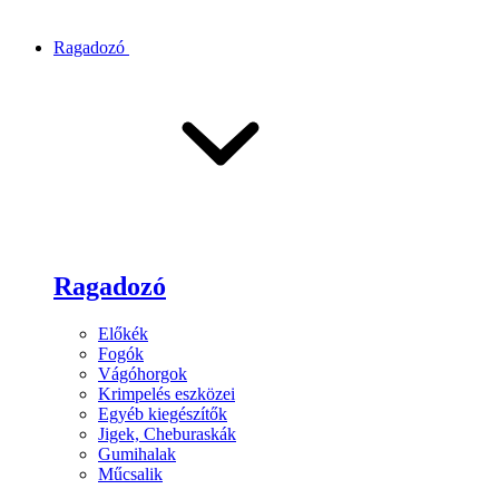
Ragadozó
Ragadozó
Előkék
Fogók
Vágóhorgok
Krimpelés eszközei
Egyéb kiegészítők
Jigek, Cheburaskák
Gumihalak
Műcsalik