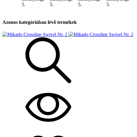
5.
5.
5.
5.
Azonos kategóriában lévő termékek