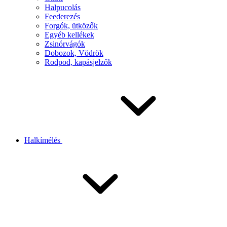
Halpucolás
Feederezés
Forgók, ütközők
Egyéb kellékek
Zsinórvágók
Dobozok, Vödrök
Rodpod, kapásjelzők
Halkímélés