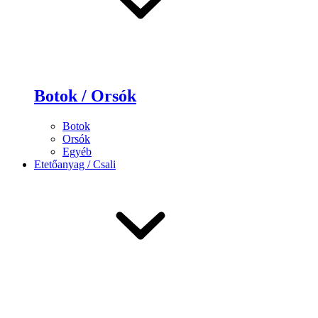
Botok / Orsók
Botok
Orsók
Egyéb
Etetőanyag / Csali