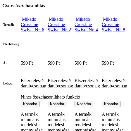
Gyors összehasonlítás
Mikado
Mikado
Mikado
Mikado
Crossline
Crossline
Crossline
Crossline
Termék
Swivel Nr. 6
Swivel Nr. 2
Swivel Nr. 4
Swivel Nr. 8
Elérhetőség
590 Ft
590 Ft
590 Ft
590 Ft
Ár
Kiszerelés: 5
Kiszerelés: 5
Kiszerelés: 5
Kiszerelés: 5
Leírás
darab/csomag
darab/csomag
darab/csomag
darab/csomag
Nincs összehasonlítható funkció
Kosárba
Kosárba
Kosárba
Kosárba
A termék
A termék
A termék
A termék
minimális
minimális
minimális
minimális
rendelési
rendelési
rendelési
rendelési
mennyisége
mennyisége
mennyisége
mennyisége