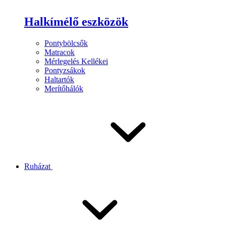
Halkímélő eszközök
Pontybölcsők
Matracok
Mérlegelés Kellékei
Pontyzsákok
Haltartók
Merítőhálók
Ruházat