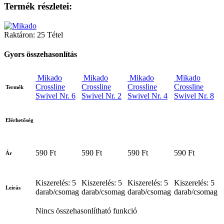
Termék részletei:
Raktáron:
25 Tétel
Gyors összehasonlítás
Mikado
Mikado
Mikado
Mikado
Crossline
Crossline
Crossline
Crossline
Termék
Swivel Nr. 6
Swivel Nr. 2
Swivel Nr. 4
Swivel Nr. 8
Elérhetőség
590 Ft
590 Ft
590 Ft
590 Ft
Ár
Kiszerelés: 5
Kiszerelés: 5
Kiszerelés: 5
Kiszerelés: 5
Leírás
darab/csomag
darab/csomag
darab/csomag
darab/csomag
Nincs összehasonlítható funkció