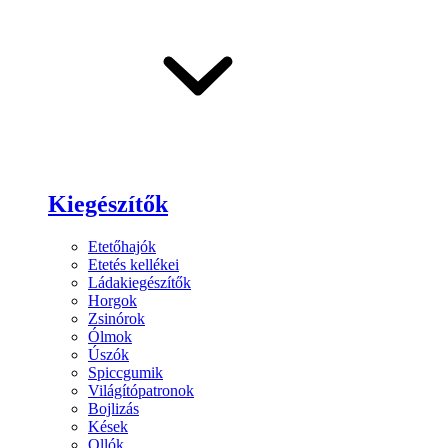
Kiegészítők
Etetőhajók
Etetés kellékei
Ládakiegészítők
Horgok
Zsinórok
Ólmok
Úszók
Spiccgumik
Világítópatronok
Bojlizás
Kések
Ollók