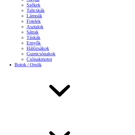
Székek
Talicskák
Lámpák
Fotelek
Asztalok
Sátrak
Táskák
Ernyők
Hálózsákok
Gumicsónakok
Csónakmotor
Botok / Orsók