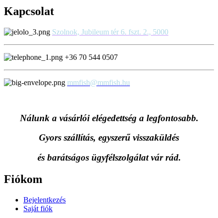
Kapcsolat
Szolnok, Jubileum tér 6. fszt. 2., 5000
+36 70 544 0507
mmfish@mmfish.hu
Nálunk a vásárlói elégedettség a legfontosabb.
Gyors szállítás, egyszerű visszaküldés
és
barátságos ügyfélszolgálat vár rád.
Fiókom
Bejelentkezés
Saját fiók