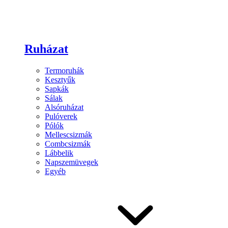
Ruházat
Termoruhák
Kesztyűk
Sapkák
Sálak
Alsóruházat
Pulóverek
Pólók
Mellescsizmák
Combcsizmák
Lábbelik
Napszemüvegek
Egyéb