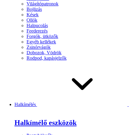
Világítópatronok
Bojlizás
Kések
Ollók
Halpucolás
Feederezés
Forgók, ütközők
Egyéb kellékek
Zsinórvágók
Dobozok, Vödrök
Rodpod, kapásjelzők
Halkímélés
Halkímélő eszközök