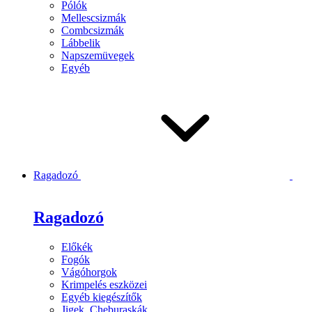
Pólók
Mellescsizmák
Combcsizmák
Lábbelik
Napszemüvegek
Egyéb
Ragadozó
Ragadozó
Előkék
Fogók
Vágóhorgok
Krimpelés eszközei
Egyéb kiegészítők
Jigek, Cheburaskák