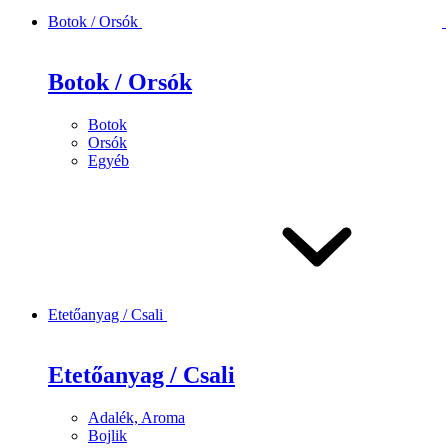
Botok / Orsók
Botok / Orsók
Botok
Orsók
Egyéb
Etetőanyag / Csali
Etetőanyag / Csali
Adalék, Aroma
Bojlik