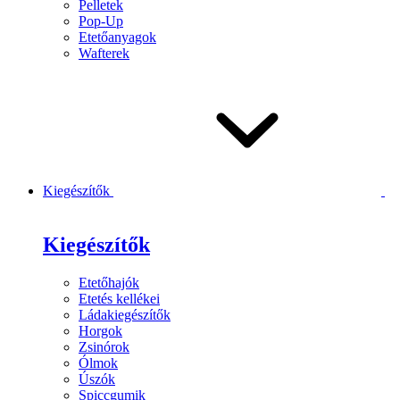
Pelletek
Pop-Up
Etetőanyagok
Wafterek
Kiegészítők
Kiegészítők
Etetőhajók
Etetés kellékei
Ládakiegészítők
Horgok
Zsinórok
Ólmok
Úszók
Spiccgumik