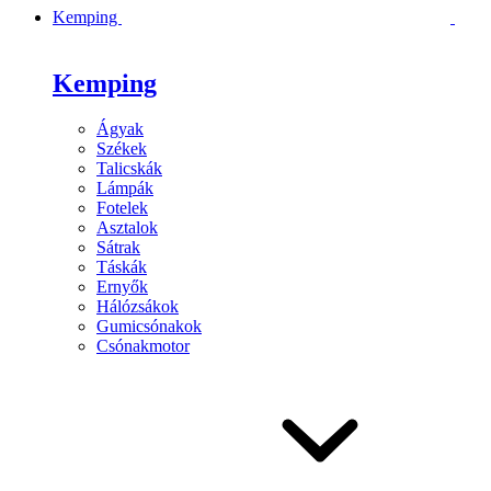
Kemping
Kemping
Ágyak
Székek
Talicskák
Lámpák
Fotelek
Asztalok
Sátrak
Táskák
Ernyők
Hálózsákok
Gumicsónakok
Csónakmotor