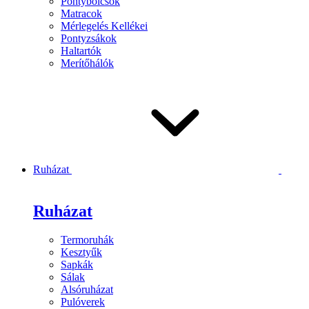
Pontybölcsők
Matracok
Mérlegelés Kellékei
Pontyzsákok
Haltartók
Merítőhálók
Ruházat
Ruházat
Termoruhák
Kesztyűk
Sapkák
Sálak
Alsóruházat
Pulóverek