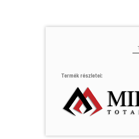
Termék részletei:
TERMÉK
TERMÉK