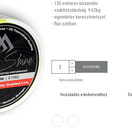
- 150 méteres kiszerelés
- szakítószilárdság: 9.62kg
- egyenletes keresztmetszet
- fluo színben
KOSÁRBA
Nincs-készleten
Hozzáadás a kedvencekhez
Ös