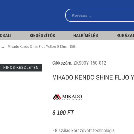
 CSALI
KIEGÉSZÍTŐK
HALKÍMÉLÉS
RUHÁZA
Mikado Kendo Shine Fluo Yellow 0.12mm 150m
Cikkszám:
ZKS00Y-150-012
NINCS-KÉSZLETEN
MIKADO KENDO SHINE FLUO Y
8 190 FT
- 8 szálas körszövött technológia