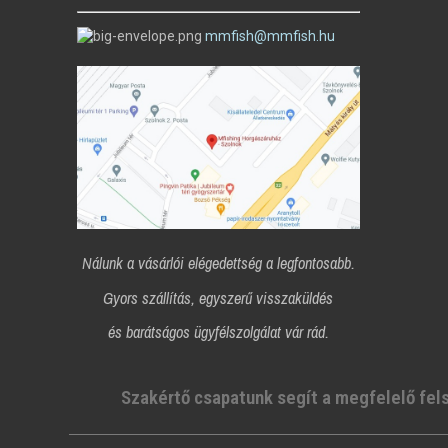
mmfish@mmfish.hu
Nálunk a vásárlói elégedettség a legfontosabb.
Gyors szállítás, egyszerű visszaküldés
és
barátságos ügyfélszolgálat vár rád.
Szakértő csapatunk segít a megfelelő fel