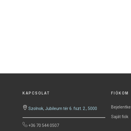
nto Octa Braid
08mm 150m
KAPCSOLAT
FIÓKOM
Bejelentk
Szolnok, Jubileum tér 6. fszt. 2., 5000
Saját fiók
+36 70 544 0507