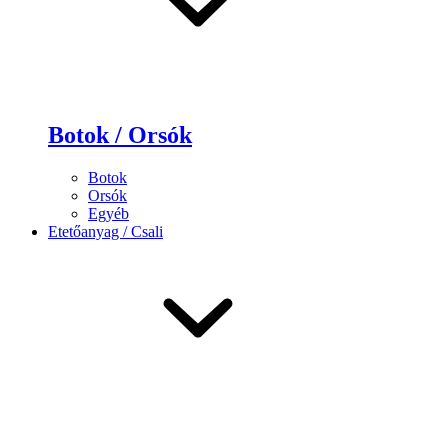
Botok / Orsók
Botok
Orsók
Egyéb
Etetőanyag / Csali