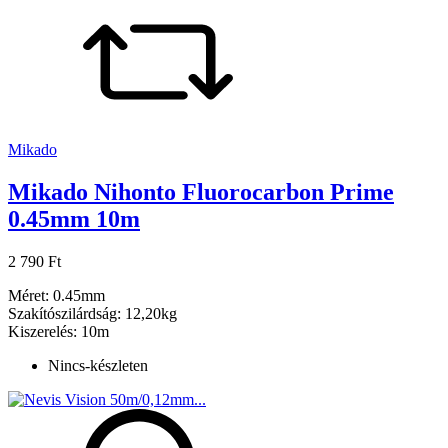
Mikado
Mikado Nihonto Fluorocarbon Prime
0.45mm 10m
2 790 Ft
Méret: 0.45mm
Szakítószilárdság: 12,20kg
Kiszerelés: 10m
Nincs-készleten