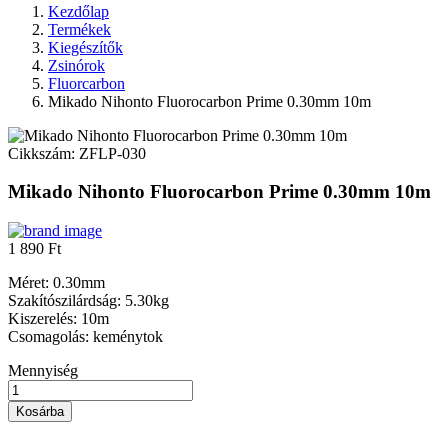
Kezdőlap
Termékek
Kiegészítők
Zsinórok
Fluorcarbon
Mikado Nihonto Fluorocarbon Prime 0.30mm 10m
Cikkszám:
ZFLP-030
Mikado Nihonto Fluorocarbon Prime 0.30mm 10m
1 890 Ft
Méret: 0.30mm
Szakítószilárdság: 5.30kg
Kiszerelés: 10m
Csomagolás: keménytok
Mennyiség
Kosárba