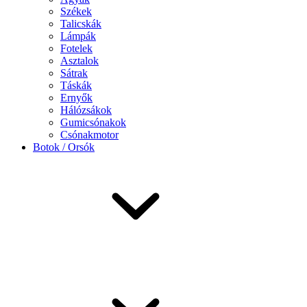
Székek
Talicskák
Lámpák
Fotelek
Asztalok
Sátrak
Táskák
Ernyők
Hálózsákok
Gumicsónakok
Csónakmotor
Botok / Orsók