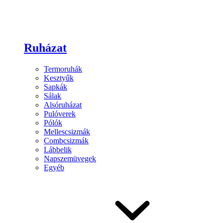
Ruházat
Termoruhák
Kesztyűk
Sapkák
Sálak
Alsóruházat
Pulóverek
Pólók
Mellescsizmák
Combcsizmák
Lábbelik
Napszemüvegek
Egyéb