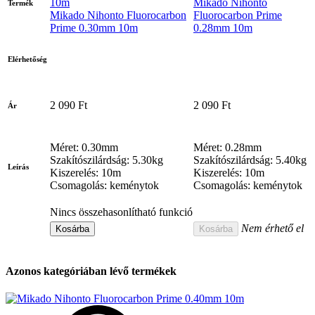
Mikado Nihonto
Termék
Mikado Nihonto Fluorocarbon
Fluorocarbon Prime
Prime 0.30mm 10m
0.28mm 10m
Elérhetőség
2 090 Ft
2 090 Ft
Ár
Méret: 0.30mm
Méret: 0.28mm
Szakítószilárdság: 5.30kg
Szakítószilárdság: 5.40kg
Leírás
Kiszerelés: 10m
Kiszerelés: 10m
Csomagolás: keménytok
Csomagolás: keménytok
Nincs összehasonlítható funkció
Nem érhető el
Kosárba
Kosárba
Azonos kategóriában lévő termékek