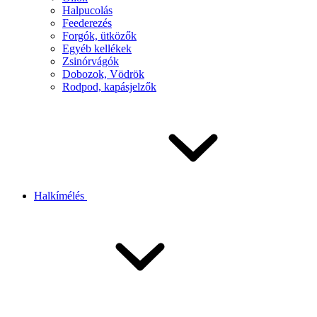
Halpucolás
Feederezés
Forgók, ütközők
Egyéb kellékek
Zsinórvágók
Dobozok, Vödrök
Rodpod, kapásjelzők
Halkímélés