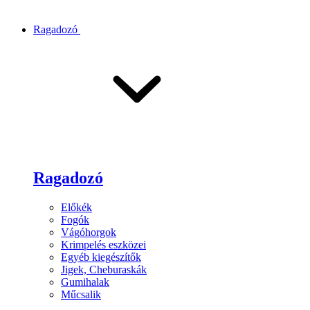
Ragadozó
Ragadozó
Előkék
Fogók
Vágóhorgok
Krimpelés eszközei
Egyéb kiegészítők
Jigek, Cheburaskák
Gumihalak
Műcsalik