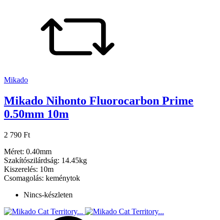
Mikado
Mikado Nihonto Fluorocarbon Prime
0.50mm 10m
2 790 Ft
Méret: 0.40mm
Szakítószilárdság: 14.45kg
Kiszerelés: 10m
Csomagolás: keménytok
Nincs-készleten