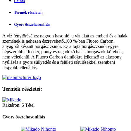
Leírás
Termék részletei:
Gyors összehasonlítás
A víz fénytöréséhez nagyon hasonló, a víz alatt az emberi és a halak
szemének is nehezen észrevehető,100 %-ban Fluoro Carbon
anyagból készült horgász zsinór. Ez a fajta horgászzsinór egyre
népszerűbb a feeder, ponty és ragadózó halas horgászok körében,
nem véletlenül. A Fluoro Carbon damilokra jellemző az alacsony
nyúlásés a gyors süllyedés és a felületi sérülésekkel szembeni
nagyobb ellenállás.
Termék részletei:
Raktáron:
5 Tétel
Gyors összehasonlítás