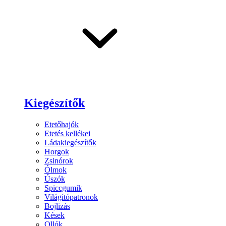
Kiegészítők
Etetőhajók
Etetés kellékei
Ládakiegészítők
Horgok
Zsinórok
Ólmok
Úszók
Spiccgumik
Világítópatronok
Bojlizás
Kések
Ollók