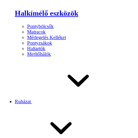
Halkímélő eszközök
Pontybölcsők
Matracok
Mérlegelés Kellékei
Pontyzsákok
Haltartók
Merítőhálók
Ruházat