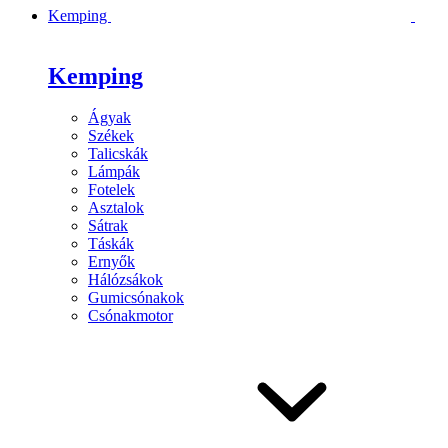
Kemping
Kemping
Ágyak
Székek
Talicskák
Lámpák
Fotelek
Asztalok
Sátrak
Táskák
Ernyők
Hálózsákok
Gumicsónakok
Csónakmotor