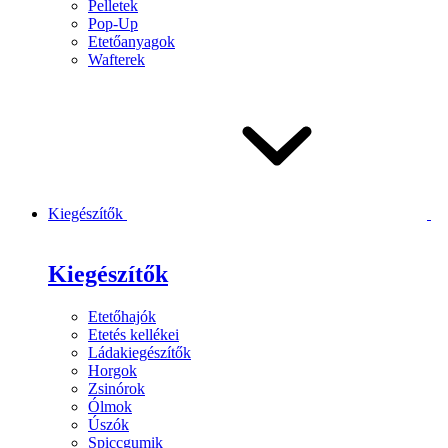
Pelletek
Pop-Up
Etetőanyagok
Wafterek
Kiegészítők
Kiegészítők
Etetőhajók
Etetés kellékei
Ládakiegészítők
Horgok
Zsinórok
Ólmok
Úszók
Spiccgumik