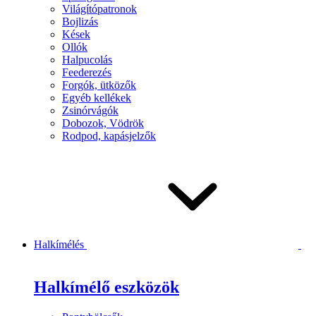
Világítópatronok
Bojlizás
Kések
Ollók
Halpucolás
Feederezés
Forgók, ütközők
Egyéb kellékek
Zsinórvágók
Dobozok, Vödrök
Rodpod, kapásjelzők
Halkímélés
Halkímélő eszközök