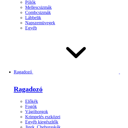
Pólók
Mellescsizmák
Combcsizmák
Lábbelik
Napszemüvegek
Egyéb
Ragadozó
Ragadozó
Előkék
Fogók
Vágóhorgok
Krimpelés eszközei
Egyéb kiegészítők
Jigek, Cheburaskák