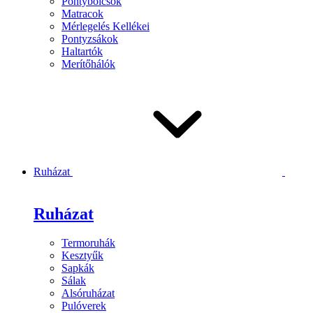
Pontybölcsők
Matracok
Mérlegelés Kellékei
Pontyzsákok
Haltartók
Merítőhálók
Ruházat
Ruházat
Termoruhák
Kesztyűk
Sapkák
Sálak
Alsóruházat
Pulóverek