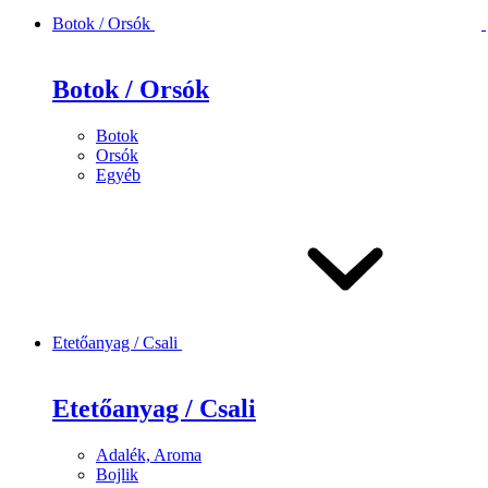
Botok / Orsók
Botok / Orsók
Botok
Orsók
Egyéb
Etetőanyag / Csali
Etetőanyag / Csali
Adalék, Aroma
Bojlik