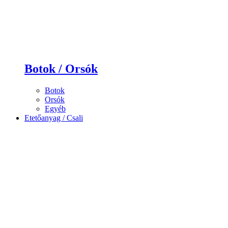
Botok / Orsók
Botok
Orsók
Egyéb
Etetőanyag / Csali