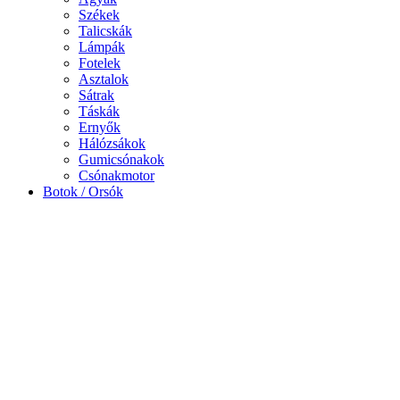
Székek
Talicskák
Lámpák
Fotelek
Asztalok
Sátrak
Táskák
Ernyők
Hálózsákok
Gumicsónakok
Csónakmotor
Botok / Orsók