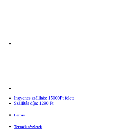
Ingyenes szállítás: 15000Ft felett
Szállítás díja: 1290 Ft
Leírás
Termék részletei: