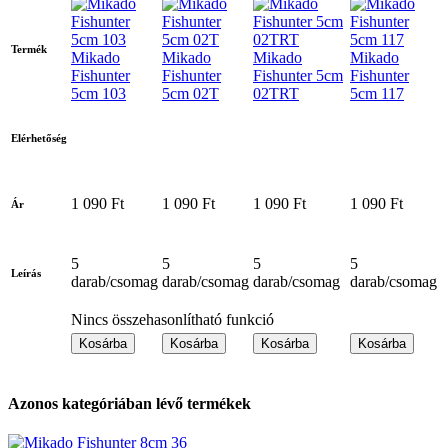
Termék
Mikado
Mikado
Mikado
Mikado
Fishunter
Fishunter
Fishunter 5cm
Fishunter
5cm 103
5cm 02T
02TRT
5cm 117
Elérhetőség
1 090 Ft
1 090 Ft
1 090 Ft
1 090 Ft
Ár
5
5
5
5
Leírás
darab/csomag
darab/csomag
darab/csomag
darab/csomag
Nincs összehasonlítható funkció
Kosárba
Kosárba
Kosárba
Kosárba
Azonos kategóriában lévő termékek