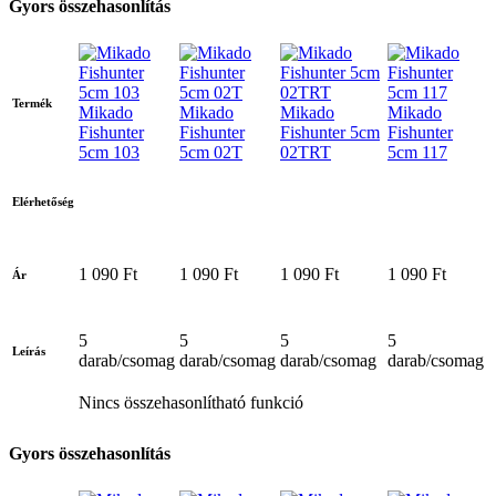
Gyors összehasonlítás
Termék
Mikado
Mikado
Mikado
Mikado
Fishunter
Fishunter
Fishunter 5cm
Fishunter
5cm 103
5cm 02T
02TRT
5cm 117
Elérhetőség
1 090 Ft
1 090 Ft
1 090 Ft
1 090 Ft
Ár
5
5
5
5
Leírás
darab/csomag
darab/csomag
darab/csomag
darab/csomag
Nincs összehasonlítható funkció
Gyors összehasonlítás