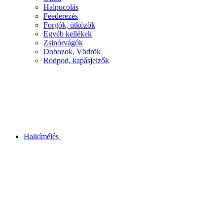
Halpucolás
Feederezés
Forgók, ütközők
Egyéb kellékek
Zsinórvágók
Dobozok, Vödrök
Rodpod, kapásjelzők
Halkímélés