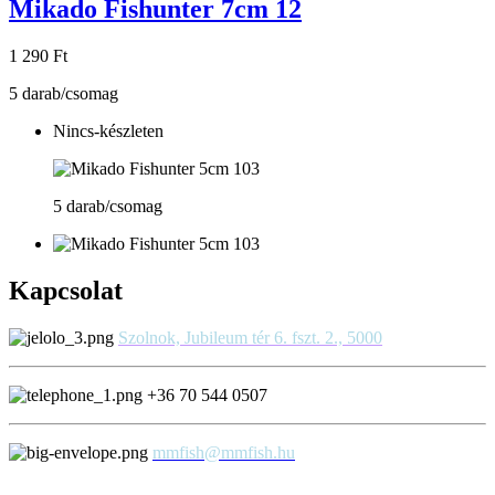
Mikado Fishunter 7cm 12
1 290 Ft
5 darab/csomag
Nincs-készleten
5 darab/csomag
Kapcsolat
Szolnok, Jubileum tér 6. fszt. 2., 5000
+36 70 544 0507
mmfish@mmfish.hu