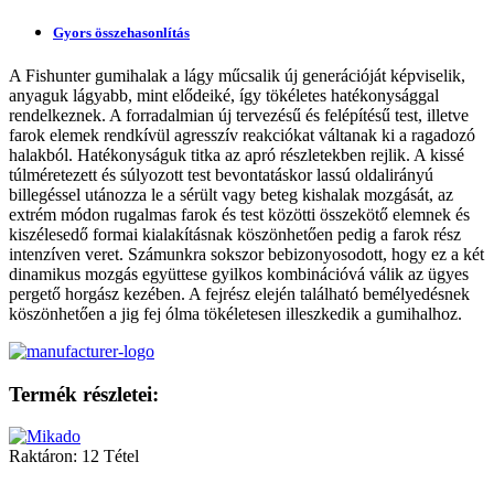
Gyors összehasonlítás
A Fishunter gumihalak a lágy műcsalik új generációját képviselik,
anyaguk lágyabb, mint elődeiké, így tökéletes hatékonysággal
rendelkeznek. A forradalmian új tervezésű és felépítésű test, illetve
farok elemek rendkívül agresszív reakciókat váltanak ki a ragadozó
halakból. Hatékonyságuk titka az apró részletekben rejlik. A kissé
túlméretezett és súlyozott test bevontatáskor lassú oldalirányú
billegéssel utánozza le a sérült vagy beteg kishalak mozgását, az
extrém módon rugalmas farok és test közötti összekötő elemnek és
kiszélesedő formai kialakításnak köszönhetően pedig a farok rész
intenzíven veret. Számunkra sokszor bebizonyosodott, hogy ez a két
dinamikus mozgás együttese gyilkos kombinációvá válik az ügyes
pergető horgász kezében. A fejrész elején található bemélyedésnek
köszönhetően a jig fej ólma tökéletesen illeszkedik a gumihalhoz.
Termék részletei:
Raktáron:
12 Tétel