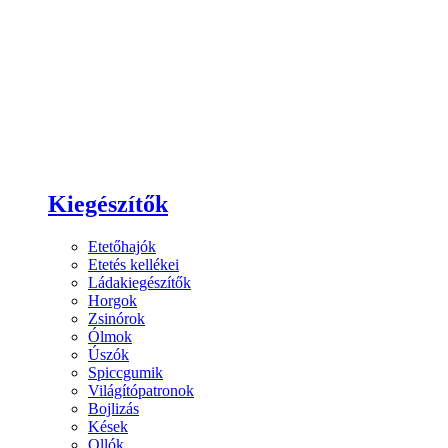
Kiegészítők
Etetőhajók
Etetés kellékei
Ládakiegészítők
Horgok
Zsinórok
Ólmok
Úszók
Spiccgumik
Világítópatronok
Bojlizás
Kések
Ollók