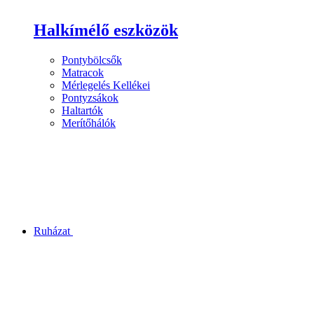
Halkímélő eszközök
Pontybölcsők
Matracok
Mérlegelés Kellékei
Pontyzsákok
Haltartók
Merítőhálók
Ruházat