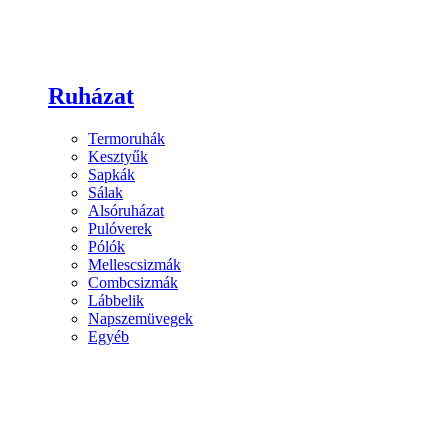
Ruházat
Termoruhák
Kesztyűk
Sapkák
Sálak
Alsóruházat
Pulóverek
Pólók
Mellescsizmák
Combcsizmák
Lábbelik
Napszemüvegek
Egyéb