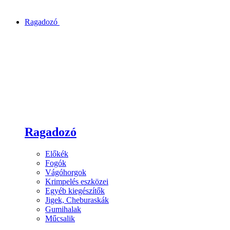
Ragadozó
Ragadozó
Előkék
Fogók
Vágóhorgok
Krimpelés eszközei
Egyéb kiegészítők
Jigek, Cheburaskák
Gumihalak
Műcsalik