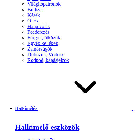
Világítópatronok
Bojlizás
Kések
Ollók
Halpucolás
Feederezés
Forgók, ütközők
Egyéb kellékek
Zsinórvágók
Dobozok, Vödrök
Rodpod, kapásjelzők
Halkímélés
Halkímélő eszközök