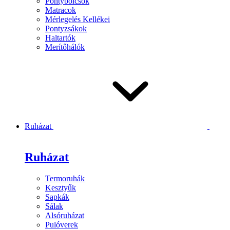
Pontybölcsők
Matracok
Mérlegelés Kellékei
Pontyzsákok
Haltartók
Merítőhálók
Ruházat
Ruházat
Termoruhák
Kesztyűk
Sapkák
Sálak
Alsóruházat
Pulóverek