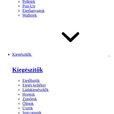
Pelletek
Pop-Up
Etetőanyagok
Wafterek
Kiegészítők
Kiegészítők
Etetőhajók
Etetés kellékei
Ládakiegészítők
Horgok
Zsinórok
Ólmok
Úszók
Spiccgumik