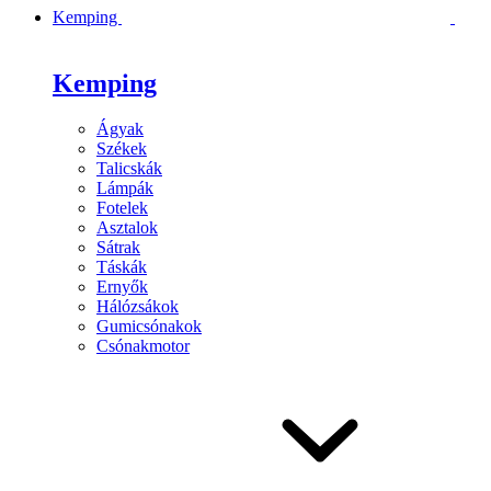
Kemping
Kemping
Ágyak
Székek
Talicskák
Lámpák
Fotelek
Asztalok
Sátrak
Táskák
Ernyők
Hálózsákok
Gumicsónakok
Csónakmotor