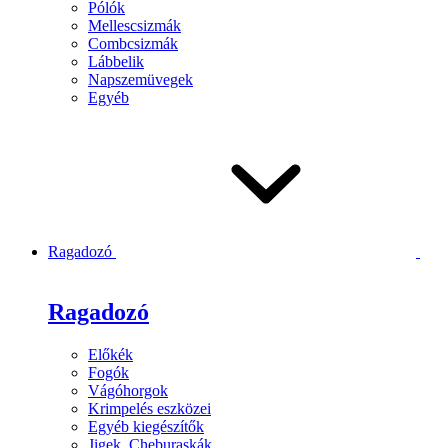
Pólók
Mellescsizmák
Combcsizmák
Lábbelik
Napszemüvegek
Egyéb
Ragadozó
Ragadozó
Előkék
Fogók
Vágóhorgok
Krimpelés eszközei
Egyéb kiegészítők
Jigek, Cheburaskák