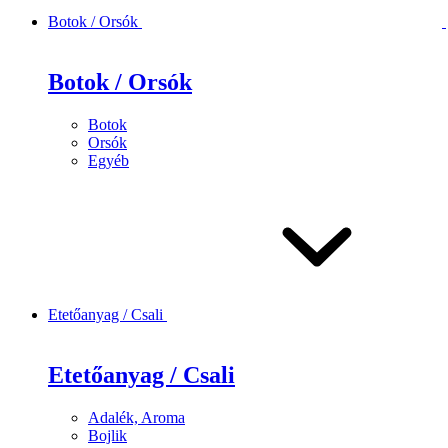
Botok / Orsók
Botok / Orsók
Botok
Orsók
Egyéb
Etetőanyag / Csali
Etetőanyag / Csali
Adalék, Aroma
Bojlik