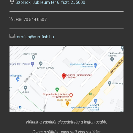
Szolnok, Jubileum tér 6. fszt. 2., 5000
+36 70 544 0507
mmfish@mmfish.hu
Nálunk a vásárlói elégedettség a legfontosabb.
Gyors szállítás, egyszerű visszaküldés