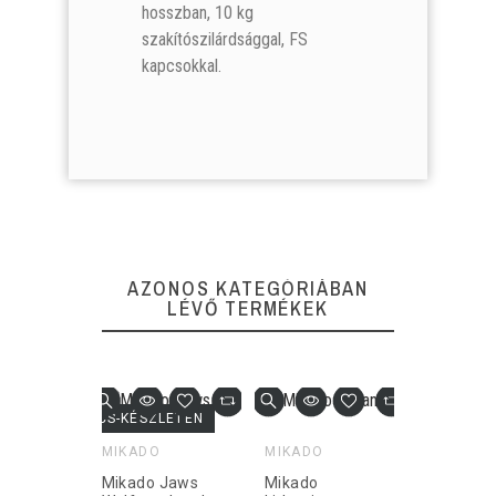
hosszban, 10 kg
szakítószilárdsággal, FS
890 Ft
890 Ft
890 Ft
890 Ft
kapcsokkal.
Nincs összehas
Nincs összehas
KOSÁRBA
KOSÁRBA
AZONOS KATEGÓRIÁBAN
LÉVŐ TERMÉKEK
LETEN
NINCS-KÉSZLETEN
MIKADO
MIKADO
MIKADO
Mikado Jaws
Mikado
Mikado 