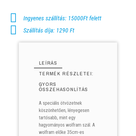
Ingyenes szállítás: 15000Ft felett
Szállítás díja: 1290 Ft
LEÍRÁS
TERMÉK RÉSZLETEI:
GYORS
ÖSSZEHASONLÍTÁS
A speciális ötvözetnek
köszönhetően, lényegesen
tartósabb, mint egy
Raktáron:
4952 Tétel
hagyományos wolfram szál. A
Mikado Lithanium
Mikado Lithanium
Mikado Lithanium
Mikado Lithanium
wolfram előke 35cm-es
Wolfram 35cm 10kg
Wolfram 35cm 10kg
Wolfram 45cm 10kg
Wolfram 45cm 10kg