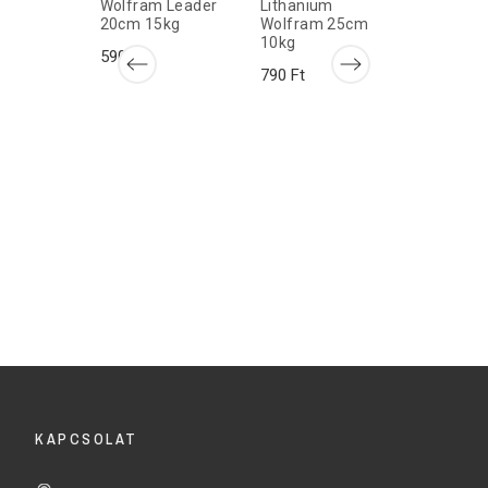
Wolfram Leader
Lithanium
Wolfram
20cm 15kg
Wolfram 25cm
35cm 15
10kg
590 Ft
790 Ft
790 Ft
Jaws
arbon
35cm
KAPCSOLAT