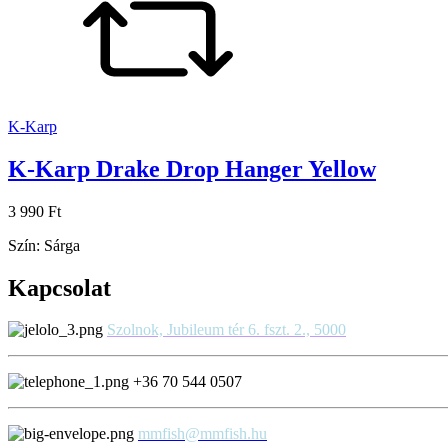
K-Karp
K-Karp Drake Drop Hanger Yellow
3 990 Ft
Szín: Sárga
Kapcsolat
Szolnok, Jubileum tér 6. fszt. 2., 5000
+36 70 544 0507
mmfish@mmfish.hu