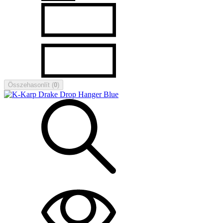
Összehasonlít
(
0
)