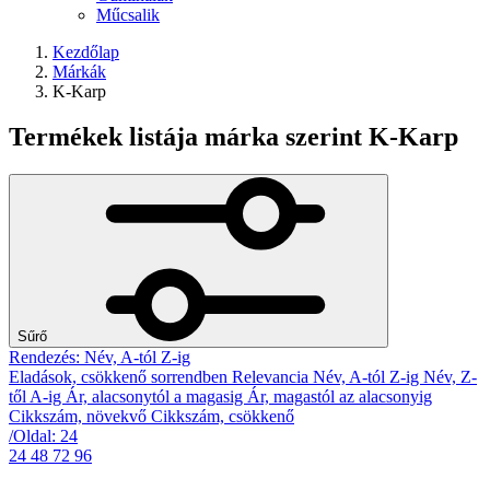
Műcsalik
Kezdőlap
Márkák
K-Karp
Termékek listája márka szerint K-Karp
Sűrő
Rendezés: Név, A-tól Z-ig
Eladások, csökkenő sorrendben
Relevancia
Név, A-tól Z-ig
Név, Z-
től A-ig
Ár, alacsonytól a magasig
Ár, magastól az alacsonyig
Cikkszám, növekvő
Cikkszám, csökkenő
/Oldal: 24
24
48
72
96