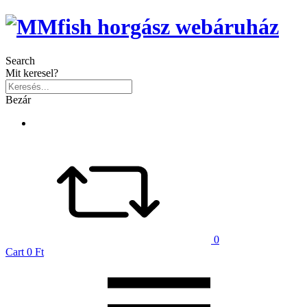
Search
Mit keresel?
Bezár
0
Cart
0 Ft