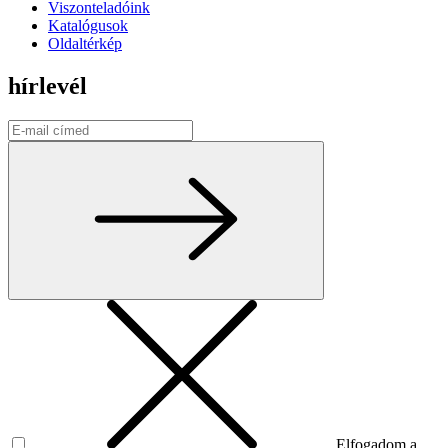
Viszonteladóink
Katalógusok
Oldaltérkép
hírlevél
Elfogadom a