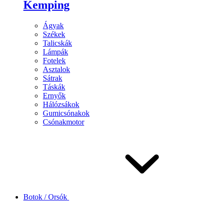
Kemping
Ágyak
Székek
Talicskák
Lámpák
Fotelek
Asztalok
Sátrak
Táskák
Ernyők
Hálózsákok
Gumicsónakok
Csónakmotor
Botok / Orsók