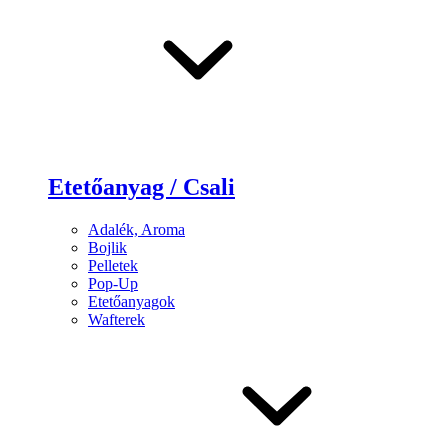
Etetőanyag / Csali
Adalék, Aroma
Bojlik
Pelletek
Pop-Up
Etetőanyagok
Wafterek