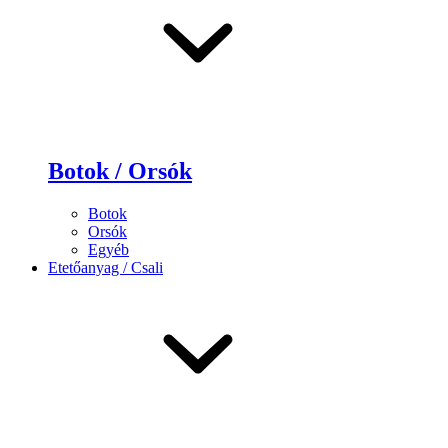
Botok / Orsók
Botok
Orsók
Egyéb
Etetőanyag / Csali