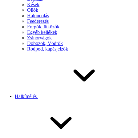
Kések
Ollók
Halpucolás
Feederezés
Forgók, ütközők
Egyéb kellékek
Zsinórvágók
Dobozok, Vödrök
Rodpod, kapásjelzők
Halkímélés