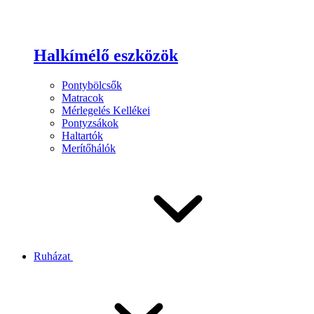
Halkímélő eszközök
Pontybölcsők
Matracok
Mérlegelés Kellékei
Pontyzsákok
Haltartók
Merítőhálók
Ruházat