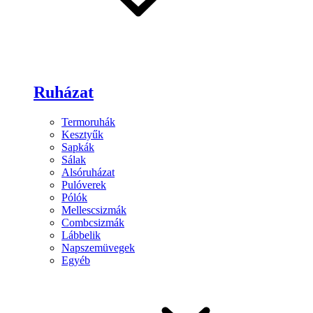
Ruházat
Termoruhák
Kesztyűk
Sapkák
Sálak
Alsóruházat
Pulóverek
Pólók
Mellescsizmák
Combcsizmák
Lábbelik
Napszemüvegek
Egyéb