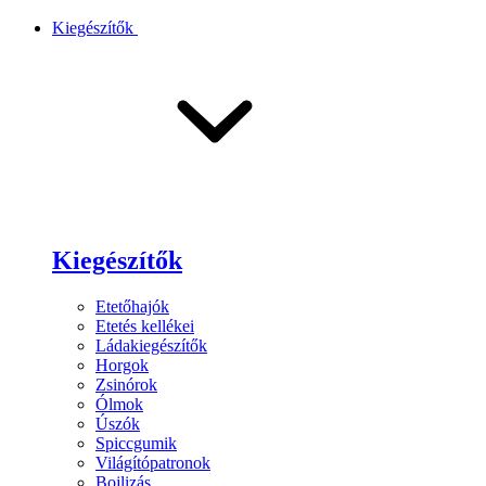
Kiegészítők
Kiegészítők
Etetőhajók
Etetés kellékei
Ládakiegészítők
Horgok
Zsinórok
Ólmok
Úszók
Spiccgumik
Világítópatronok
Bojlizás