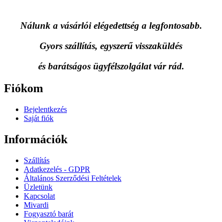
Nálunk a vásárlói elégedettség a legfontosabb.
Gyors szállítás, egyszerű visszaküldés
és
barátságos ügyfélszolgálat vár rád.
Fiókom
Bejelentkezés
Saját fiók
Információk
Szállítás
Adatkezelés - GDPR
Általános Szerződési Feltételek
Üzletünk
Kapcsolat
Mivardi
Fogyasztó barát