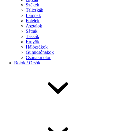
Székek
Talicskák
Lámpák
Fotelek
Asztalok
Sátrak
Táskák
Ernyők
Hálózsákok
Gumicsónakok
Csónakmotor
Botok / Orsók