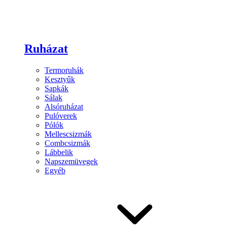
Ruházat
Termoruhák
Kesztyűk
Sapkák
Sálak
Alsóruházat
Pulóverek
Pólók
Mellescsizmák
Combcsizmák
Lábbelik
Napszemüvegek
Egyéb