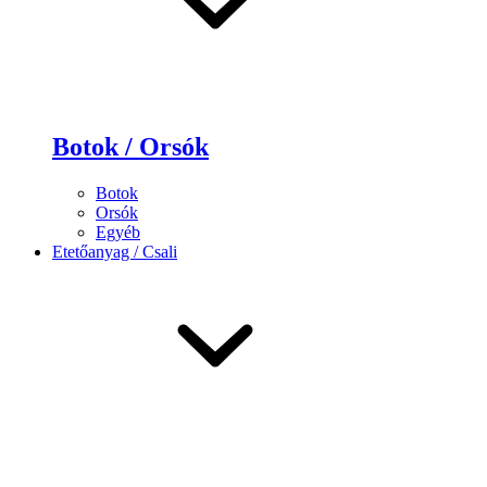
Botok / Orsók
Botok
Orsók
Egyéb
Etetőanyag / Csali