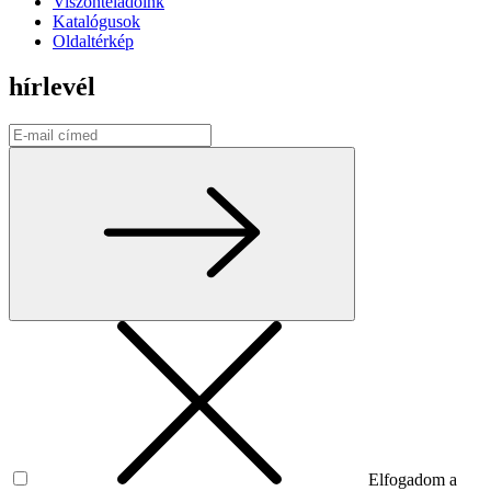
Viszonteladóink
Katalógusok
Oldaltérkép
hírlevél
Elfogadom a