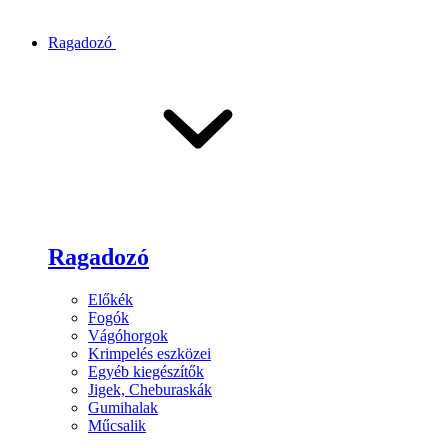
Ragadozó
Ragadozó
Előkék
Fogók
Vágóhorgok
Krimpelés eszközei
Egyéb kiegészítők
Jigek, Cheburaskák
Gumihalak
Műcsalik