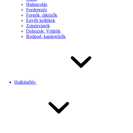
Halpucolás
Feederezés
Forgók, ütközők
Egyéb kellékek
Zsinórvágók
Dobozok, Vödrök
Rodpod, kapásjelzők
Halkímélés