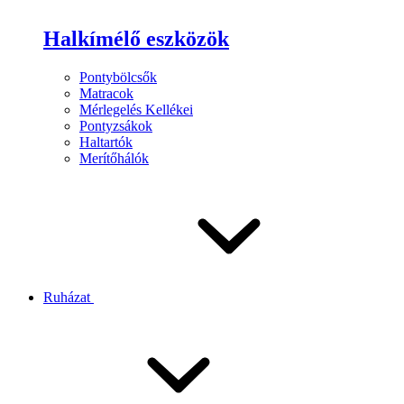
Halkímélő eszközök
Pontybölcsők
Matracok
Mérlegelés Kellékei
Pontyzsákok
Haltartók
Merítőhálók
Ruházat