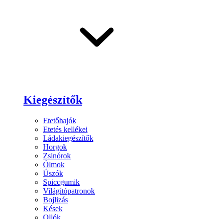
Kiegészítők
Etetőhajók
Etetés kellékei
Ládakiegészítők
Horgok
Zsinórok
Ólmok
Úszók
Spiccgumik
Világítópatronok
Bojlizás
Kések
Ollók