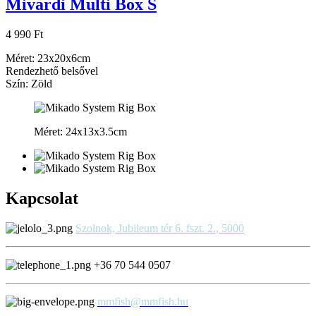
Mivardi Multi Box S
4 990 Ft
Méret: 23x20x6cm
Rendezhető belsővel
Szín: Zöld
Méret: 24x13x3.5cm
Kapcsolat
Szolnok, Jubileum tér 6. fszt. 2., 5000
+36 70 544 0507
mmfish@mmfish.hu