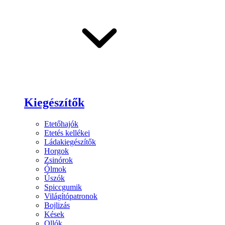
Kiegészítők
Etetőhajók
Etetés kellékei
Ládakiegészítők
Horgok
Zsinórok
Ólmok
Úszók
Spiccgumik
Világítópatronok
Bojlizás
Kések
Ollók