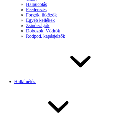
Halpucolás
Feederezés
Forgók, ütközők
Egyéb kellékek
Zsinórvágók
Dobozok, Vödrök
Rodpod, kapásjelzők
Halkímélés