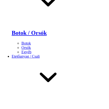
Botok / Orsók
Botok
Orsók
Egyéb
Etetőanyag / Csali