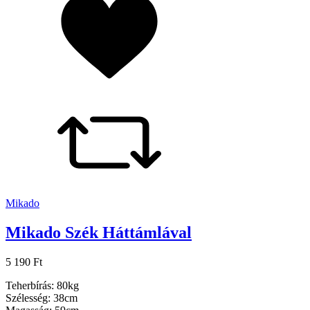
Mikado
Mikado Szék Háttámlával
5 190 Ft
Teherbírás: 80kg
Szélesség: 38cm