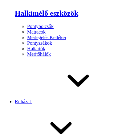
Halkímélő eszközök
Pontybölcsők
Matracok
Mérlegelés Kellékei
Pontyzsákok
Haltartók
Merítőhálók
Ruházat