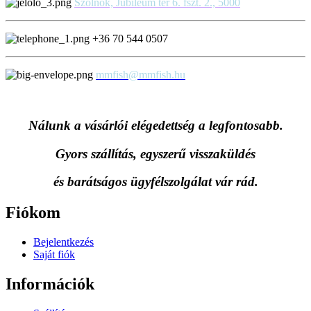
Szolnok, Jubileum tér 6. fszt. 2., 5000
+36 70 544 0507
mmfish@mmfish.hu
Nálunk a vásárlói elégedettség a legfontosabb.
Gyors szállítás, egyszerű visszaküldés
és
barátságos ügyfélszolgálat vár rád.
Fiókom
Bejelentkezés
Saját fiók
Információk