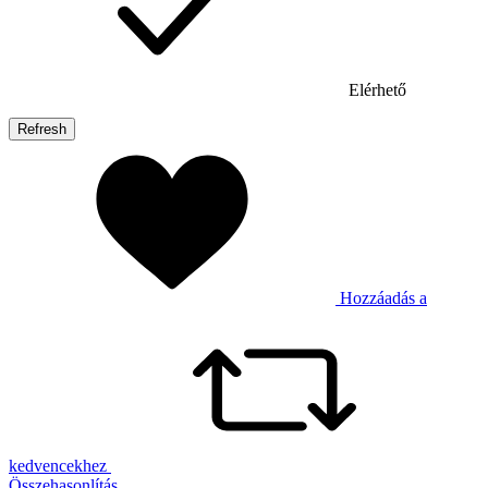
Elérhető
Hozzáadás a
kedvencekhez
Összehasonlítás