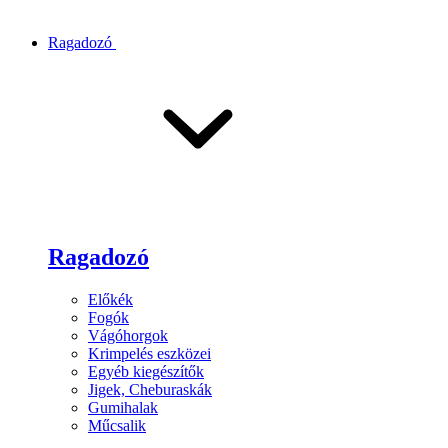
Ragadozó
Ragadozó
Előkék
Fogók
Vágóhorgok
Krimpelés eszközei
Egyéb kiegészítők
Jigek, Cheburaskák
Gumihalak
Műcsalik