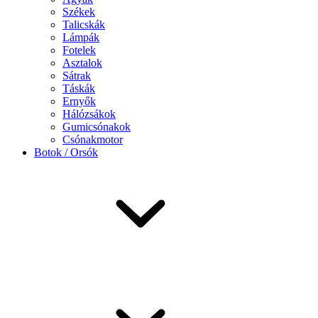
Székek
Talicskák
Lámpák
Fotelek
Asztalok
Sátrak
Táskák
Ernyők
Hálózsákok
Gumicsónakok
Csónakmotor
Botok / Orsók