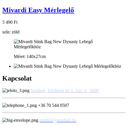
Mivardi Easy Mérlegelő
5 490 Ft
szín: zöld
Méret: 140x27cm
Kapcsolat
Szolnok, Jubileum tér 6. fszt. 2., 5000
+36 70 544 0507
mmfish@mmfish.hu