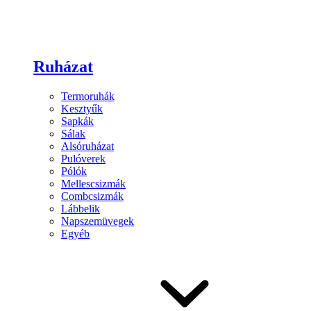
Ruházat
Termoruhák
Kesztyűk
Sapkák
Sálak
Alsóruházat
Pulóverek
Pólók
Mellescsizmák
Combcsizmák
Lábbelik
Napszemüvegek
Egyéb