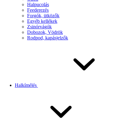
Halpucolás
Feederezés
Forgók, ütközők
Egyéb kellékek
Zsinórvágók
Dobozok, Vödrök
Rodpod, kapásjelzők
Halkímélés