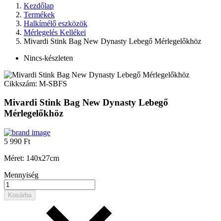
Kezdőlap
Termékek
Halkímélő eszközök
Mérlegelés Kellékei
Mivardi Stink Bag New Dynasty Lebegő Mérlegelőkhöz
Nincs-készleten
Cikkszám:
M-SBFS
Mivardi Stink Bag New Dynasty Lebegő
Mérlegelőkhöz
5 990 Ft
Méret: 140x27cm
Mennyiség
Kosárba