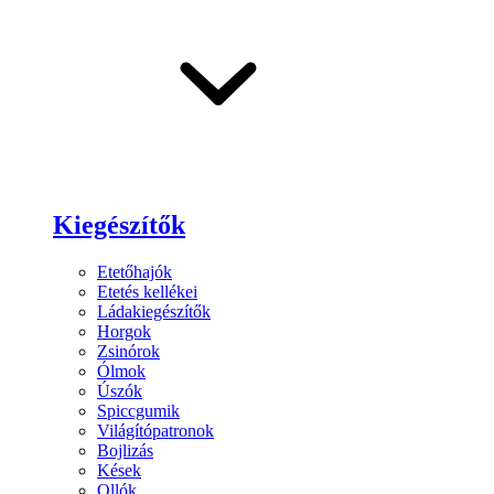
Kiegészítők
Etetőhajók
Etetés kellékei
Ládakiegészítők
Horgok
Zsinórok
Ólmok
Úszók
Spiccgumik
Világítópatronok
Bojlizás
Kések
Ollók