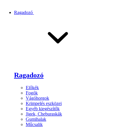
Ragadozó
Ragadozó
Előkék
Fogók
Vágóhorgok
Krimpelés eszközei
Egyéb kiegészítők
Jigek, Cheburaskák
Gumihalak
Műcsalik