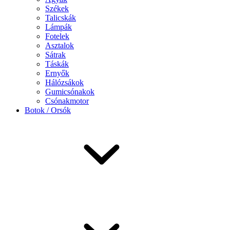
Székek
Talicskák
Lámpák
Fotelek
Asztalok
Sátrak
Táskák
Ernyők
Hálózsákok
Gumicsónakok
Csónakmotor
Botok / Orsók