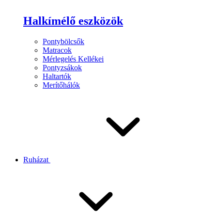
Halkímélő eszközök
Pontybölcsők
Matracok
Mérlegelés Kellékei
Pontyzsákok
Haltartók
Merítőhálók
Ruházat