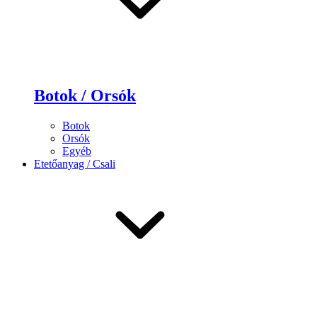
Botok / Orsók
Botok
Orsók
Egyéb
Etetőanyag / Csali