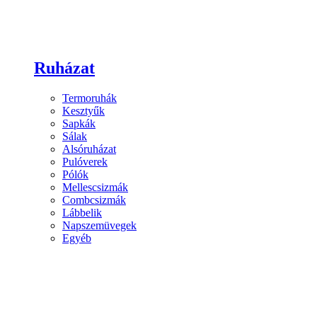
Ruházat
Termoruhák
Kesztyűk
Sapkák
Sálak
Alsóruházat
Pulóverek
Pólók
Mellescsizmák
Combcsizmák
Lábbelik
Napszemüvegek
Egyéb