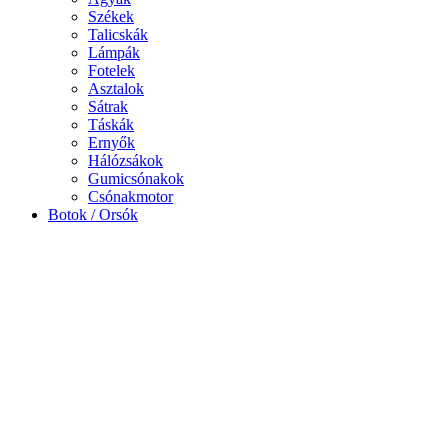
Székek
Talicskák
Lámpák
Fotelek
Asztalok
Sátrak
Táskák
Ernyők
Hálózsákok
Gumicsónakok
Csónakmotor
Botok / Orsók