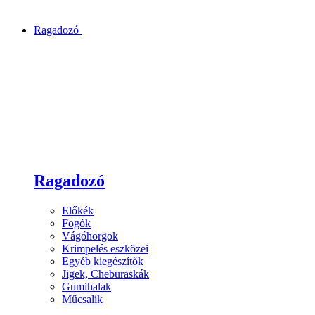
Ragadozó
Ragadozó
Előkék
Fogók
Vágóhorgok
Krimpelés eszközei
Egyéb kiegészítők
Jigek, Cheburaskák
Gumihalak
Műcsalik