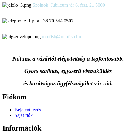
Szolnok, Jubileum tér 6. fszt. 2., 5000
+36 70 544 0507
mmfish@mmfish.hu
Nálunk a vásárlói elégedettség a legfontosabb.
Gyors szállítás, egyszerű visszaküldés
és
barátságos ügyfélszolgálat vár rád.
Fiókom
Bejelentkezés
Saját fiók
Információk