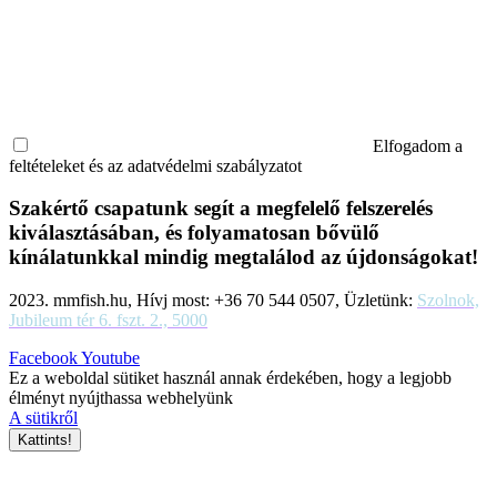
Elfogadom a
feltételeket és az adatvédelmi szabályzatot
Szakértő csapatunk segít a megfelelő felszerelés
kiválasztásában, és folyamatosan bővülő
kínálatunkkal mindig megtalálod az újdonságokat!
2023. mmfish.hu, Hívj most: +36 70 544 0507, Üzletünk:
Szolnok,
Jubileum tér 6. fszt. 2., 5000
Facebook
Youtube
Ez a weboldal sütiket használ annak érdekében, hogy a legjobb
élményt nyújthassa webhelyünk
A sütikről
Kattints!