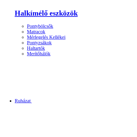
Halkímélő eszközök
Pontybölcsők
Matracok
Mérlegelés Kellékei
Pontyzsákok
Haltartók
Merítőhálók
Ruházat