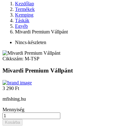
Kezdőlap
Termékek
Kemping
Táskák
Egyéb
Mivardi Premium Vállpánt
Nincs-készleten
Cikkszám:
M-TSP
Mivardi Premium Vállpánt
3 290 Ft
mfishing.hu
Mennyiség
Kosárba