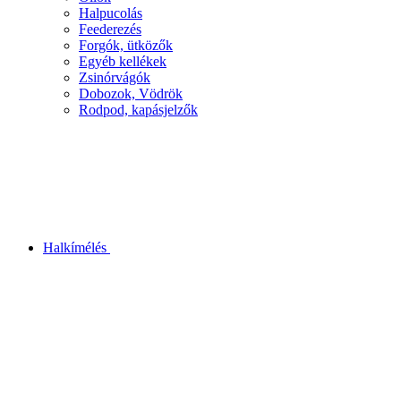
Halpucolás
Feederezés
Forgók, ütközők
Egyéb kellékek
Zsinórvágók
Dobozok, Vödrök
Rodpod, kapásjelzők
Halkímélés