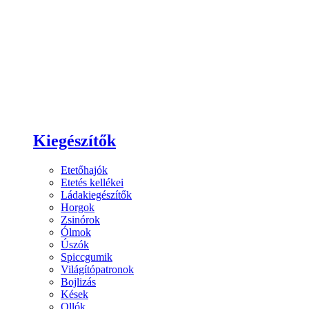
Kiegészítők
Etetőhajók
Etetés kellékei
Ládakiegészítők
Horgok
Zsinórok
Ólmok
Úszók
Spiccgumik
Világítópatronok
Bojlizás
Kések
Ollók