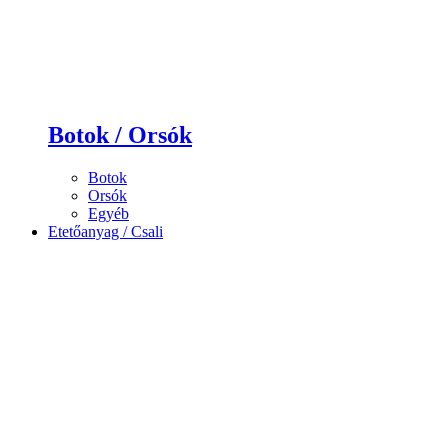
Botok / Orsók
Botok
Orsók
Egyéb
Etetőanyag / Csali