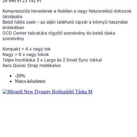
28 990 Ft
23 192 Ft
Kompressziós hevederek a fedélen a nagy felszerelésű dobozok
tárolására
Belső hálós zseb – az alján található cipzár a könnyű használat
érdekében
OCD Center talicskára rögzítő szerelvény és belső táska
szerelvény
Kompakt = 4 x nagy tok
Nagy = 6 x nagy tokok
Teljes hordtáska 3 x Large és 2 Small Sync tokkal
Aero Quiver Strap mellékelve
-20%
Nincs-készleten