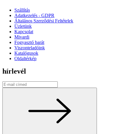
Szállítás
Adatkezelés - GDPR
Általános Szerződési Feltételek
Üzletünk
Kapcsolat
Mivardi
Fogyasztó barát
Viszonteladóink
Katalógusok
Oldaltérkép
hírlevél