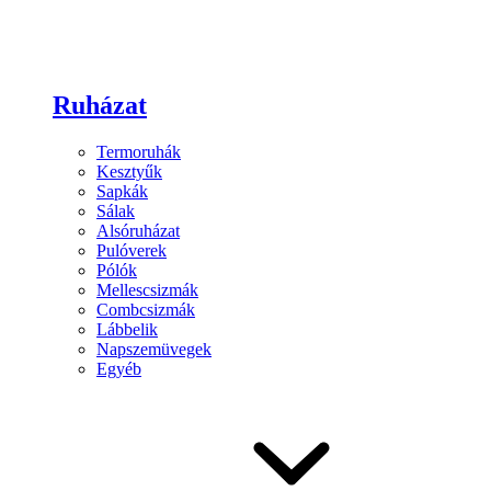
Ruházat
Termoruhák
Kesztyűk
Sapkák
Sálak
Alsóruházat
Pulóverek
Pólók
Mellescsizmák
Combcsizmák
Lábbelik
Napszemüvegek
Egyéb