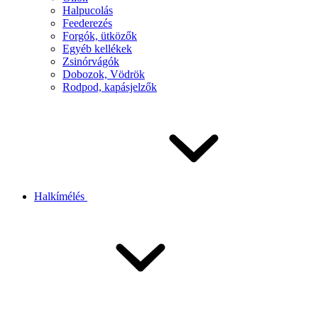
Halpucolás
Feederezés
Forgók, ütközők
Egyéb kellékek
Zsinórvágók
Dobozok, Vödrök
Rodpod, kapásjelzők
Halkímélés