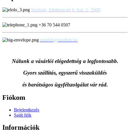
Szolnok, Jubileum tér 6. fszt. 2., 5000
+36 70 544 0507
mmfish@mmfish.hu
Nálunk a vásárlói elégedettség a legfontosabb.
Gyors szállítás, egyszerű visszaküldés
és
barátságos ügyfélszolgálat vár rád.
Fiókom
Bejelentkezés
Saját fiók
Információk