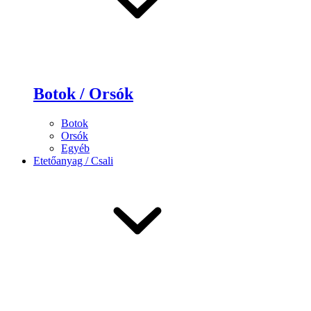
Botok / Orsók
Botok
Orsók
Egyéb
Etetőanyag / Csali