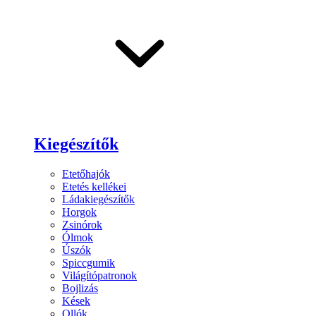
Kiegészítők
Etetőhajók
Etetés kellékei
Ládakiegészítők
Horgok
Zsinórok
Ólmok
Úszók
Spiccgumik
Világítópatronok
Bojlizás
Kések
Ollók