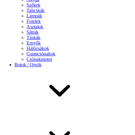
Székek
Talicskák
Lámpák
Fotelek
Asztalok
Sátrak
Táskák
Ernyők
Hálózsákok
Gumicsónakok
Csónakmotor
Botok / Orsók