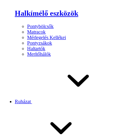
Halkímélő eszközök
Pontybölcsők
Matracok
Mérlegelés Kellékei
Pontyzsákok
Haltartók
Merítőhálók
Ruházat