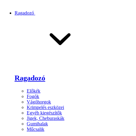
Ragadozó
Ragadozó
Előkék
Fogók
Vágóhorgok
Krimpelés eszközei
Egyéb kiegészítők
Jigek, Cheburaskák
Gumihalak
Műcsalik