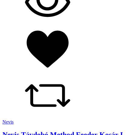
Nevis
Nevis Távdobó Method Feeder Kosár L