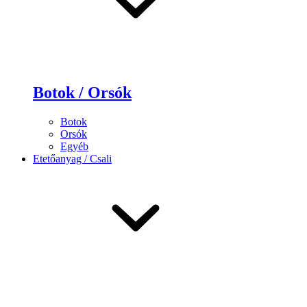
Botok / Orsók
Botok
Orsók
Egyéb
Etetőanyag / Csali