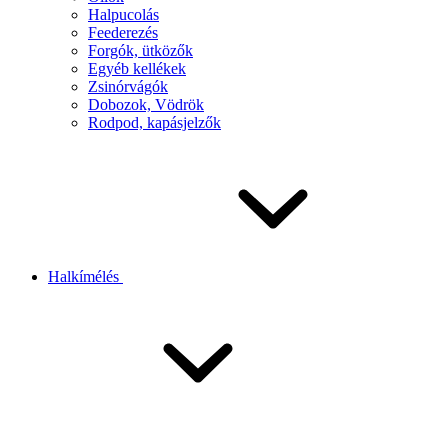
Halpucolás
Feederezés
Forgók, ütközők
Egyéb kellékek
Zsinórvágók
Dobozok, Vödrök
Rodpod, kapásjelzők
Halkímélés