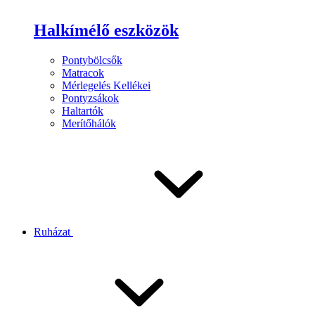
Halkímélő eszközök
Pontybölcsők
Matracok
Mérlegelés Kellékei
Pontyzsákok
Haltartók
Merítőhálók
Ruházat