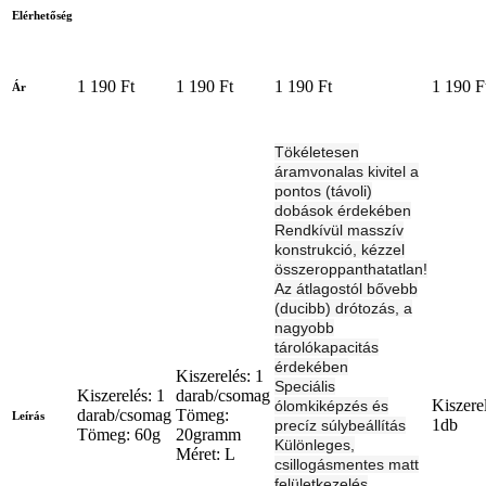
Elérhetőség
1 190 Ft
1 190 Ft
1 190 Ft
1 190 F
Ár
Tökéletesen
áramvonalas kivitel a
pontos (távoli)
dobások érdekében
Rendkívül masszív
konstrukció, kézzel
összeroppanthatatlan!
Az átlagostól bővebb
(ducibb) drótozás, a
nagyobb
tárolókapacitás
érdekében
Kiszerelés: 1
Speciális
Kiszerelés: 1
darab/csomag
Kiszere
ólomkiképzés és
darab/csomag
Tömeg:
Leírás
1db
precíz súlybeállítás
Tömeg: 60g
20gramm
Különleges,
Méret: L
csillogásmentes matt
felületkezelés