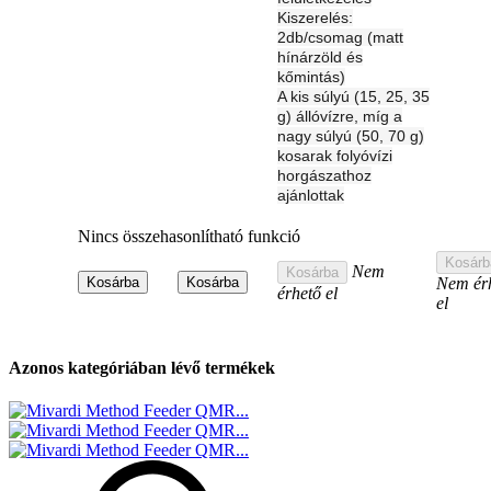
Kiszerelés:
2db/csomag (matt
hínárzöld és
kőmintás)
A kis súlyú (15, 25, 35
g) állóvízre, míg a
nagy súlyú (50, 70 g)
kosarak folyóvízi
horgászathoz
ajánlottak
Nincs összehasonlítható funkció
Kosárb
Nem
Kosárba
Kosárba
Kosárba
Nem ér
érhető el
el
Azonos kategóriában lévő termékek