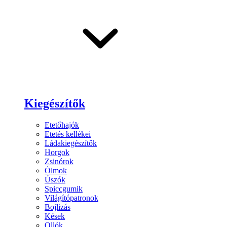
Kiegészítők
Etetőhajók
Etetés kellékei
Ládakiegészítők
Horgok
Zsinórok
Ólmok
Úszók
Spiccgumik
Világítópatronok
Bojlizás
Kések
Ollók