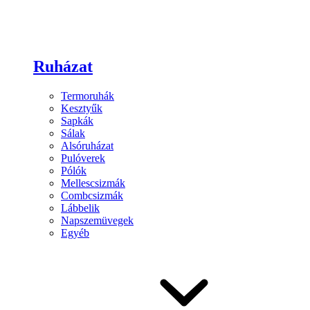
Ruházat
Termoruhák
Kesztyűk
Sapkák
Sálak
Alsóruházat
Pulóverek
Pólók
Mellescsizmák
Combcsizmák
Lábbelik
Napszemüvegek
Egyéb