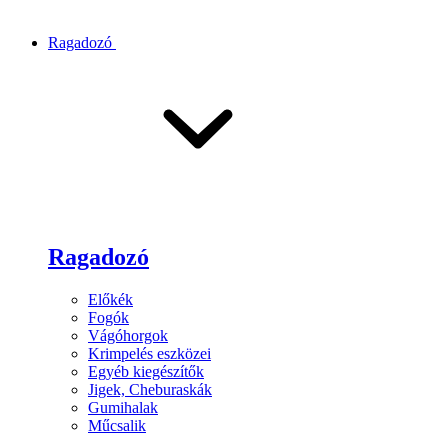
Ragadozó
Ragadozó
Előkék
Fogók
Vágóhorgok
Krimpelés eszközei
Egyéb kiegészítők
Jigek, Cheburaskák
Gumihalak
Műcsalik