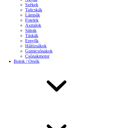
Székek
Talicskák
Lámpák
Fotelek
Asztalok
Sátrak
Táskák
Ernyők
Hálózsákok
Gumicsónakok
Csónakmotor
Botok / Orsók