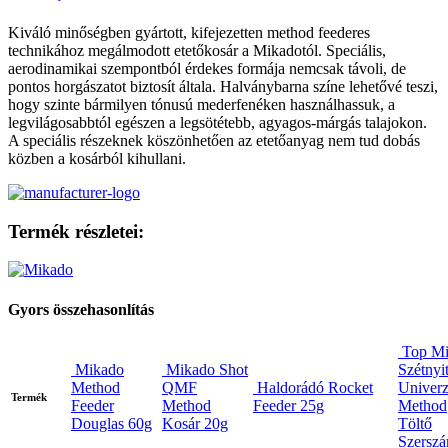
Kiváló minőségben gyártott, kifejezetten method feederes
technikához megálmodott etetőkosár a Mikadotól. Speciális,
aerodinamikai szempontból érdekes formája nemcsak távoli, de
pontos horgászatot biztosít általa. Halványbarna színe lehetővé teszi,
hogy szinte bármilyen tónusú mederfenéken használhassuk, a
legvilágosabbtól egészen a legsötétebb, agyagos-márgás talajokon.
A speciális részeknek köszönhetően az etetőanyag nem tud dobás
közben a kosárból kihullani.
Termék részletei:
Gyors összehasonlítás
Top M
Mikado
Mikado Shot
Szétnyi
Method
QMF
Haldorádó Rocket
Univerz
Termék
Feeder
Method
Feeder 25g
Method
Douglas 60g
Kosár 20g
Töltő
Szersz