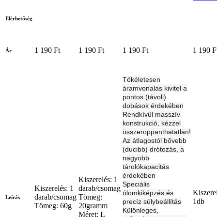
Elérhetőség
1 190 Ft
1 190 Ft
1 190 Ft
1 190 F
Ár
Tökéletesen
áramvonalas kivitel a
pontos (távoli)
dobások érdekében
Rendkívül masszív
konstrukció, kézzel
összeroppanthatatlan!
Az átlagostól bővebb
(ducibb) drótozás, a
nagyobb
tárolókapacitás
érdekében
Kiszerelés: 1
Speciális
Kiszerelés: 1
darab/csomag
Kiszere
ólomkiképzés és
darab/csomag
Tömeg:
Leírás
1db
precíz súlybeállítás
Tömeg: 60g
20gramm
Különleges,
Méret: L