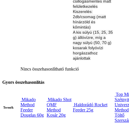
csillogásmentes matt
felületkezelés
Kiszerelés:
2db/csomag (matt
hínárzöld és
kőmintás)
A kis súlyú (15, 25, 35
g) állóvízre, míg a
nagy súlyú (50, 70 g)
kosarak folyóvízi
horgászathoz
ajánlottak
Nincs összehasonlítható funkció
Gyors összehasonlítás
Top M
Mikado
Mikado Shot
Szétnyi
Method
QMF
Haldorádó Rocket
Univerz
Termék
Feeder
Method
Feeder 25g
Method
Douglas 60g
Kosár 20g
Töltő
Szersz